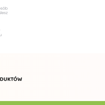
osób
ślesz
.
u
ODUKTÓW