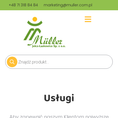
+48 71 318 84 84
marketing@muller.com.pl
Usługi
Aby zapewnić naszym Klientom najwyższe