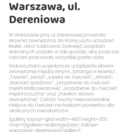
Warszawa, ul.
Dereniowa
W Warszawie przy ul. Dereniowej powstała
siłownia zewnętrzna, do której użyto urządzeń
Muller Jelcz-Laskowice. Dziewięć urządzeń
dobranych zostało w taki sposób, aby podczas
ćwiczeń pracowały wszystkie partie ciała.
Wykorzystano pojedyncze urządzenia siłowni
zewnętrznej między innymi „Sztanga w leżeniu”,
„Twister”, „Motyl”, „Ławka do ćwiczeń”, „Wiosła”,
„Narciarz zjazdowy”, „Urządzenie do ćwiczeń
mięśni klatki piersiowej”, „Urządzenie do ćwiczeń
mięśni brzucha” oraz „Pawilon siłowni
zewnętrznej”. Całość tworzy niepowtarzalne
miejsce do ćwiczeń na świeżym powietrzu dla
okolicznych mieszkańców.
{gallery layout=grid width=400 height=300
crop=1}galeria-realizacje/plac-zabaw-
warszawa-dereniowa{/gallery}