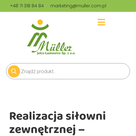
+48 71 318 84 84
marketing@muller.com.pl
Realizacja siłowni
zewnętrznej –