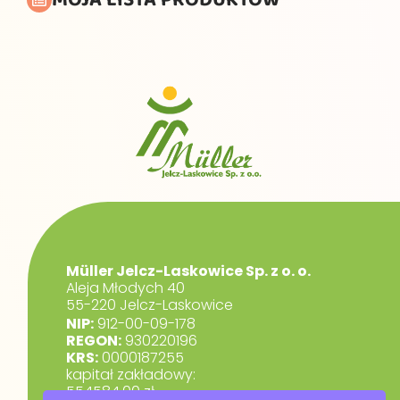
Müller Jelcz-Laskowice Sp. z o. o.
Aleja Młodych 40
55-220 Jelcz-Laskowice
NIP:
912-00-09-178
REGON:
930220196
KRS:
0000187255
kapitał zakładowy:
554584,00 zł.