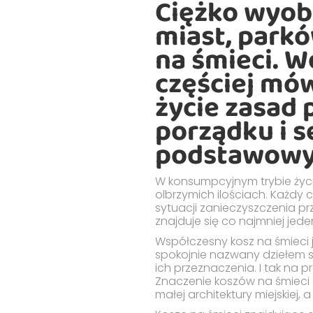
Ciężko wyobr
miast, park
na śmieci. 
częściej mó
życie zasad
porządku i s
podstawowy
W konsumpcyjnym trybie życ
olbrzymich ilościach. Każdy 
sytuacji zanieczyszczenia pr
znajduje się co najmniej jeden
Współczesny kosz na śmieci j
spokojnie nazwany dziełem s
ich przeznaczenia. I tak na p
Znaczenie koszów na śmieci 
małej architektury miejskiej, 