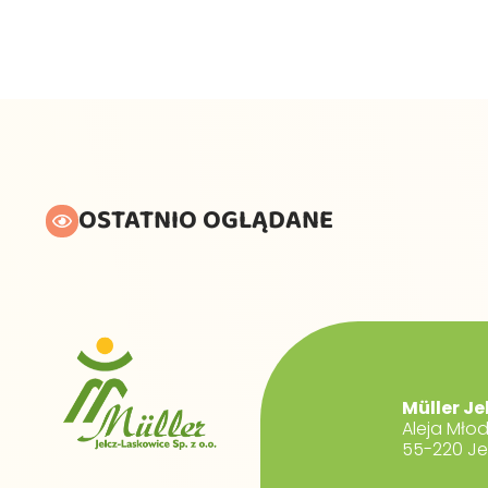
OSTATNIO OGLĄDANE
Müller Je
Aleja Mło
55-220 Je