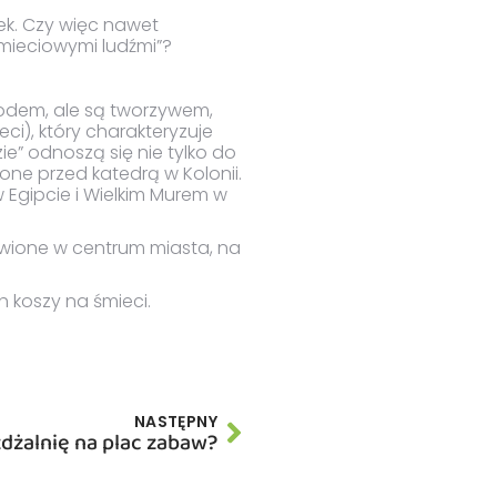
ek. Czy więc nawet
śmieciowymi ludźmi”?
mrodem, ale są tworzywem,
ci), który charakteryzuje
ie” odnoszą się nie tylko do
ione przed katedrą w Kolonii.
 Egipcie i Wielkim Murem w
awione w centrum miasta, na
h koszy na śmieci.
NASTĘPNY
żdżalnię na plac zabaw?