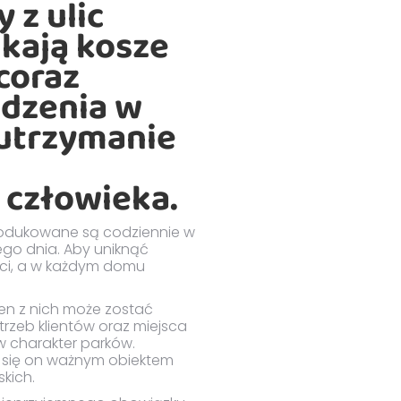
 z ulic
kają kosze
coraz
adzenia w
 utrzymanie
człowieka.
rodukowane są codziennie w
ego dnia. Aby uniknąć
ieci, a w każdym domu
den z nich może zostać
rzeb klientów oraz miejsca
 w charakter parków.
ł się on ważnym obiektem
skich.