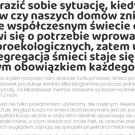
azić sobie sytuację, kiedy
ów czy naszych domów zni
We współczesnym świecie 
wi się o potrzebie wprow
 proekologicznych, zatem
egregacja śmieci staje się
m obowiązkiem każdego 
ia w jakim przyszło nam obecnie funkcjonować, śmieci p
człowiek produkuje średnio kilka kilogramów podczas jedn
zyrody, co kilkadziesiąt metrów stawiane są kosze na śm
 z nich.
est nie tylko przedmiotem użyteczny, ale i pięknym. Nieje
ztuki. Wygląd kosza na śmieci dostosowywany jest do pot
rzykład kosze uliczne w stylu retro idealnie wpasowują się
stale rośnie, o czym świadczyć może fakt, że obecnie sta
a ich wyglądem zajmują się specjalni projektanci mebli miej