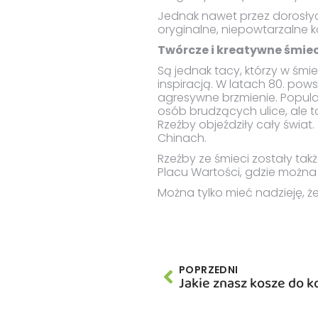
Jednak nawet przez dorosłyc
oryginalne, niepowtarzalne k
Twórcze i kreatywne śmiec
Są jednak tacy, którzy w śmi
inspiracją. W latach 80. pow
agresywne brzmienie. Popularn
osób brudzących ulice, ale ta
Rzeźby objeździły cały świat
Chinach.
Rzeźby ze śmieci zostały ta
Placu Wartości, gdzie można 
Można tylko mieć nadzieję, że
POPRZEDNI
Jakie znasz kosze do 