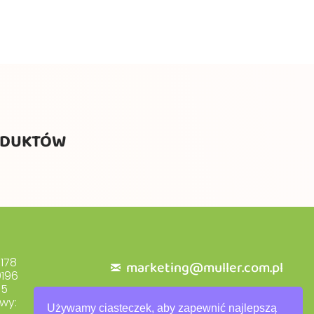
ODUKTÓW
178
marketing@muller.com.pl
196
+48 71 318 84 84
55
wy:
Używamy ciasteczek, aby zapewnić najlepszą