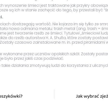
h wynoszenie śmieci jest traktowane jak przykry obowiąz
osze są ich w stanie zachęcić do tego, by przestali być ”
i.
eciach dostrzegają wartość. Nie kojarza im się tylko ze s
stała nowa odmiana metalu: trash metal (ang. trash = śmie
e jest tworzenie rzeźb ze śmieci. Tytułowi „śmieciowi ludz
kże do rzeźb autorstwa H. A. Shulta, które zostały postaw
. Zostały czasowo zainstalowane m. in. przed piramidami w
kże wykonane przez uczniów opolskich szkół. Zostały post
je było przez jakiś czas podziwiać.
 takie działania zmotywują ludzi do korzystania z ulicznyc
koszykówki?
Jak wybrać zje