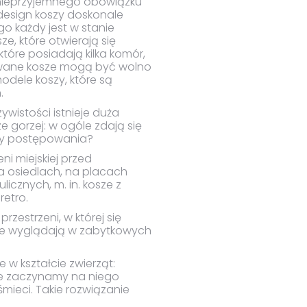
Z nieprzyjemnego obowiązku
design koszy doskonale
go każdy jest w stanie
e, które otwierają się
które posiadają kilka komór,
owane kosze mogą być wolno
odele koszy, które są
.
zywistości istnieje duża
e gorzej: w ogóle zdają się
any postępowania?
ni miejskiej przed
 osiedlach, na placach
icznych, m. in. kosze z
retro.
zestrzeni, w której się
obrze wyglądają w zabytkowych
w kształcie zwierząt:
, że zaczynamy na niego
śmieci. Takie rozwiązanie