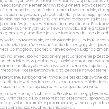
się w naszych domach również zmieniły swój charakter. 
edy nieodzownym elementem wystroju wnętrz. Nowoczesny 
. Producenci koszy na śmieci oferują liczne modele, dlate
woich indywidualnych potrzeb. Na rynku istnieją np. kosz
o nich ręki na odległość 10 cm. Innym rodzajem są kosze, 
ję odpadów jeszcze w zaciszu domowej kuchni. Produk
u szafek kuchennych lub w zlewozmywaku. Istnieją także m
ątem, który umożliwia jeszcze łatwiejszy dostęp do nich
dy widzi. Zdawałoby się, że tak właśnie jest. Jednak w rzec
, a ludzie owej różnorodności nie dostrzegają. Jest jeszcz
mieci. Co mogłoby zachęcić “śmieciowych ludzi” do zmi
zy na śmieci, których zadaniem jest uchronienie przestrze
na chodnikach, w pobliżu przystanków autobusowych, na
ntrach handlowych. Można wyróżnić różne rodzaje koszy ul
 metalowe i kosze betonowe, a także kosze nowoczesne i 
stetyczne, funkcjonalne i trwałe, ale też dopasowane do pr
 osiedli, do ławek czy latarni. Kosze retro szczególnie d
 kosze uliczne stosuje się różne rozwiązania barwne.
nych może zachęcić ich forma. Przykładem mogą być kosze 
 żaby. Animalizacja lub personifikacja przedmiotu sprawia
tę, którą trzeba nakarmić. A pokarmem są w tym przypadku 
ania śmieci szczególnie najmłodszych.