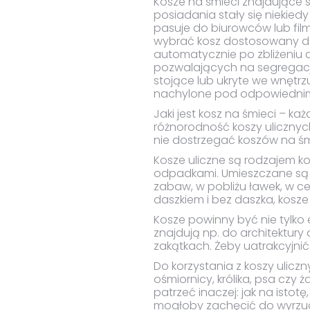
Kosze na śmieci znajdujące 
posiadania stały się nieki
pasuje do biurowców lub film
wybrać kosz dostosowany do s
automatycznie po zbliżeniu d
pozwalających na segregac
stojące lub ukryte we wnętrz
nachylone pod odpowiednim k
Jaki jest kosz na śmieci – każ
różnorodność koszy ulicznych
nie dostrzegać koszów na ś
Kosze uliczne są rodzajem kos
odpadkami. Umieszczane są 
zabaw, w pobliżu ławek, w ce
daszkiem i bez daszka, kosze
Kosze powinny być nie tylko e
znajdują np. do architektury
zakątkach. Żeby uatrakcyjnić
Do korzystania z koszy ulicz
ośmiornicy, królika, psa czy
patrzeć inaczej: jak na isto
mogłoby zachęcić do wyrzuc