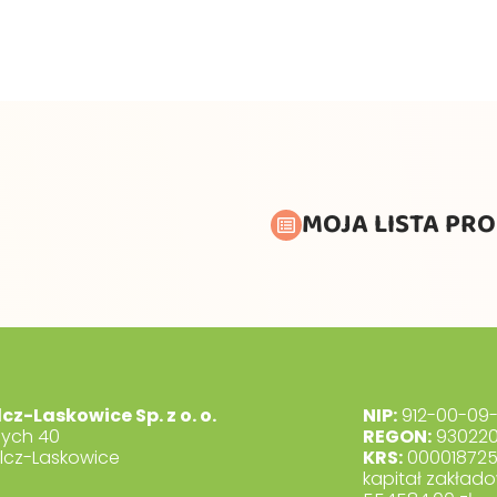
MOJA LISTA PR
lcz-Laskowice Sp. z o. o.
NIP:
912-00-09-
dych 40
REGON:
930220
lcz-Laskowice
KRS:
00001872
kapitał zakłado