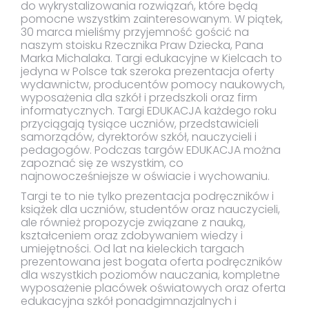
do wykrystalizowania rozwiązań, które będą
pomocne wszystkim zainteresowanym. W piątek,
30 marca mieliśmy przyjemność gościć na
naszym stoisku Rzecznika Praw Dziecka, Pana
Marka Michalaka. Targi edukacyjne w Kielcach to
jedyna w Polsce tak szeroka prezentacja oferty
wydawnictw, producentów pomocy naukowych,
wyposażenia dla szkół i przedszkoli oraz firm
informatycznych. Targi EDUKACJA każdego roku
przyciągają tysiące uczniów, przedstawicieli
samorządów, dyrektorów szkół, nauczycieli i
pedagogów. Podczas targów EDUKACJA można
zapoznać się ze wszystkim, co
najnowocześniejsze w oświacie i wychowaniu.
Targi te to nie tylko prezentacja podręczników i
książek dla uczniów, studentów oraz nauczycieli,
ale również propozycje związane z nauką,
kształceniem oraz zdobywaniem wiedzy i
umiejętności. Od lat na kieleckich targach
prezentowana jest bogata oferta podręczników
dla wszystkich poziomów nauczania, kompletne
wyposażenie placówek oświatowych oraz oferta
edukacyjna szkół ponadgimnazjalnych i