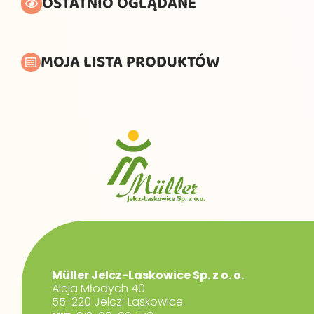
OSTATNIO OGLĄDANE
MOJA LISTA PRODUKTÓW
Müller Jelcz-Laskowice Sp. z o. o.
Aleja Młodych 40
55-220 Jelcz-Laskowice