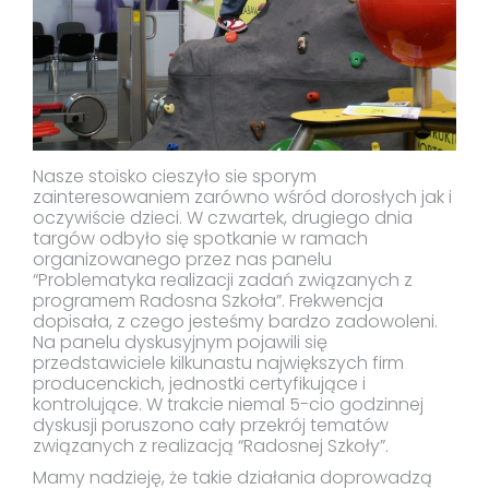
Nasze stoisko cieszyło sie sporym
zainteresowaniem zarówno wśród dorosłych jak i
oczywiście dzieci. W czwartek, drugiego dnia
targów odbyło się spotkanie w ramach
organizowanego przez nas panelu
“Problematyka realizacji zadań związanych z
programem Radosna Szkoła”. Frekwencja
dopisała, z czego jesteśmy bardzo zadowoleni.
Na panelu dyskusyjnym pojawili się
przedstawiciele kilkunastu największych firm
producenckich, jednostki certyfikujące i
kontrolujące. W trakcie niemal 5-cio godzinnej
dyskusji poruszono cały przekrój tematów
związanych z realizacją “Radosnej Szkoły”.
Mamy nadzieję, że takie działania doprowadzą