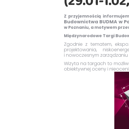
(29.01-1.0
Z przyjemnością informujemy
Budownictwa BUDMA w Po
w Poznaniu, a motywem przew
Międzynarodowe Targi Budo
Zgodnie z tematem, ekspo
projektowania, niskoene
i nowoczesnym zarządzaniu
Wizyta na targach to możliw
obiektywnej oceny i nieocen