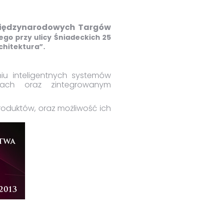
iędzynarodowych Targów
ego przy ulicy Śniadeckich 25
chitektura”.
u inteligentnych systemów
ałach oraz zintegrowanym
roduktów, oraz możliwość ich