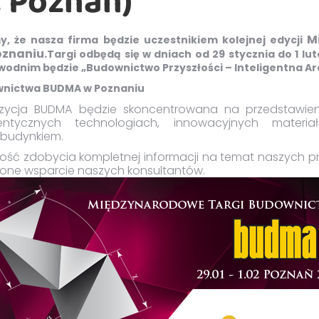
2, Poznań)
M
, że nasza firma będzie uczestnikiem kolejnej edycji
znaniu.
Targi odbędą się w dniach od 29 stycznia do 1 lut
odnim będzie „Budownictwo Przyszłości – Inteligentna Ar
wnictwa BUDMA w Poznaniu
zycja BUDMA będzie skoncentrowana na przedstawieni
rgentycznych technologiach, innowacyjnych materi
 budynkiem.
ość zdobycia kompletnej informacji na temat naszych p
ione wsparcie naszych konsultantów.