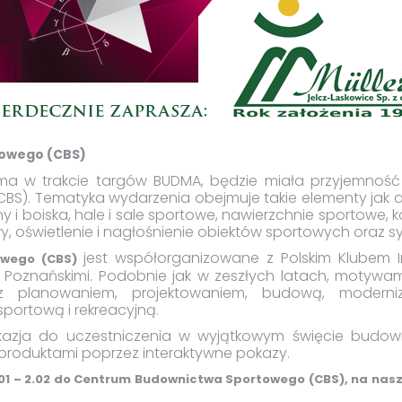
owego (CBS)
ma w trakcie targów BUDMA, będzie miała przyjemność
). Tematyka wydarzenia obejmuje takie elementy jak aq
y i boiska, hale i sale sportowe, nawierzchnie sportowe, ko
, oświetlenie i nagłośnienie obiektów sportowych oraz sy
jest współorganizowane z Polskim Klubem In
owego (CBS)
Poznańskimi. Podobnie jak w zeszłych latach, motywa
 planowaniem, projektowaniem, budową, moderniz
sportową i rekreacyjną.
okazja do uczestniczenia w wyjątkowym święcie budown
 produktami poprzez interaktywne pokazy.
1 – 2.02 do Centrum Budownictwa Sportowego (CBS), na nasz