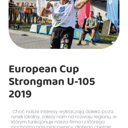
European Cup
Strongman U-105
2019
Choć nasze interesy wykraczają daleko poza
rynek lokalny, zależy nam na rozwoju regionu, w
którym funkcjonuje nasza firma i z którego
pochodzą nasi pracownicy, dlatego chętnie