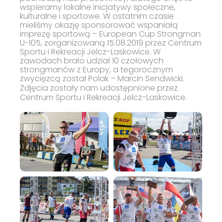
wspieramy lokalne inicjatywy społeczne,
kulturalne i sportowe. W ostatnim czasie
mieliśmy okazję sponsorować wspaniałą
imprezę sportową – European Cup Strongman
U-105, zorganizowaną 15.08.2019 przez Centrum
Sportu i Rekreacji Jelcz-Laskowice. W
zawodach brało udział 10 czołowych
strongmanów z Europy, a tegorocznym
zwycięzcą został Polak – Marcin Sendwicki.
Zdjęcia zostały nam udostępnione przez
Centrum Sportu i Rekreacji Jelcz-Laskowice.