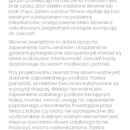
godzin poświęcają na ćwiczenia. Powodem jest
brak czasu, zbyt daleko oddalone siłownie lub
brak chęci. Zatem outdoor fitness wydaje się być
idealnym rozwiązaniem na problemy
mieszkańców. Umiejscowione blisko siłownie o
całodniowym, bezpłatnym dostępie zachęcają
do ćwiczeń.
Siłownie zewnętrzne to dobra opcja na
zapewnienie ruchu seniorom. Urządzenia te
gwarantują bezpieczne obciążenia jak również są
łatwe w obsłudze. Intensywność ćwiczeń każdy
dostosowuje do swoich możliwości i potrzeb.
Przy projektowaniu zewnętrznej siłowni ważne jest
dobranie odpowiedniego podłoża. Trzeba
pamiętać, że niektóre ćwiczenia wykonywane są
w pozycji stojącej, dlatego też ważne jest
zapewnienie stabilnego podłoża trenującym.
Należy również zwrócić uwagę na zapewnienie
poprawnego odwodnienia. Powstające przez
deszcz kałuże czy błoto, nie są bezpieczne dla
użytkowników. Kolejnym ważnym elementem jest
miejsce stworzenia siłowni. Lokalizacja ta nie
może być mocno nasłoneczniona. Trzeba