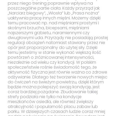
przez niego trening poprawnie wpływa na
poszczególne partie ciała. Każdy przyrząd jak
„Narciarz biegowy”, „Wiosła” lub „Prasa nożna”
uaktywnia pracę innych mięśni. Możemy dzięki
temu pracować np. nad mięśniami prostymi i
skośnymi brzucha, bicepsami, mięśniami
najszerszymi grzbietu, naramiennymi czy
dwugłowymi uda. Przyrządy nie posiadają prostej
regulacji obciążeń natomiast stawiany przez nie
opór jest proporcjonalny do użytej siły. Dzięki
temu jesteśmy w stanie wykonać większą ilość
powtórzeń o zróżnicowanej intensywności,
niezależnie od wieku czy kondycji. W polskim
społeczeństwie rośnie świadomość tego, że
aktywność fizyczna jest równie ważna co zdrowe
odżywianie. Dlatego też tworzenie nowych miejsc
do ćwiczeń na świeżym powietrzu, dzięki którym
będzie można polepszyć swoją kondycję, jest
coraz bardziej pożądane. Zbudowanie takiej
strefy podziała nie tylko na kondycje
mieszkańców osiedla, ale również zwiększy
atrakcyjność i popularność placu zabaw lub
parku. W dzisiejszych czasach ludzie coraz mniej