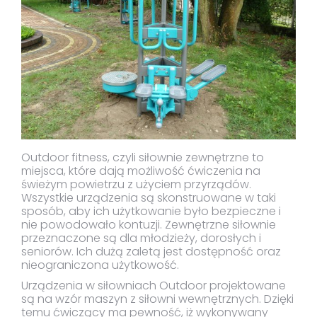
Outdoor fitness, czyli siłownie zewnętrzne to
miejsca, które dają możliwość ćwiczenia na
świeżym powietrzu z użyciem przyrządów.
Wszystkie urządzenia są skonstruowane w taki
sposób, aby ich użytkowanie było bezpieczne i
nie powodowało kontuzji. Zewnętrzne siłownie
przeznaczone są dla młodzieży, dorosłych i
seniorów. Ich dużą zaletą jest dostępność oraz
nieograniczona użytkowość.
Urządzenia w siłowniach Outdoor projektowane
są na wzór maszyn z siłowni wewnętrznych. Dzięki
temu ćwiczący ma pewność, iż wykonywany