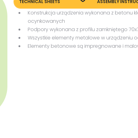
TECHNICAL SHEETS
ASSEMBLY INSTRU
Konstrukcja urządzenia wykonana z betonu k
Technical sheet
172408 Assembly i
ocynkowanych
Podpory wykonana z profilu zamkniętego 70
Wszystkie elementy metalowe w urządzeniu
Elementy betonowe są impregnowane i malowa