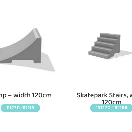
p – width 120cm
Skatepark Stairs, 
120cm
111270-111215
161270-161298