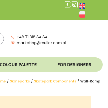
+48 71 318 84 84
marketing@muller.com.pl
COLOUR PALETTE
FOR DESIGNERS
u are here:
ome
Skateparks
Skatepark Components
Wall-Ramp