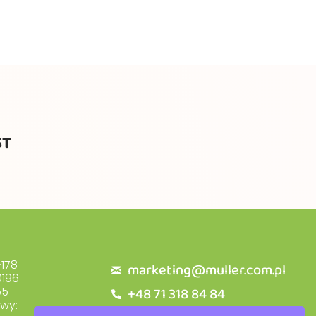
ST
178
marketing@muller.com.pl
196
+48 71 318 84 84
55
owy: