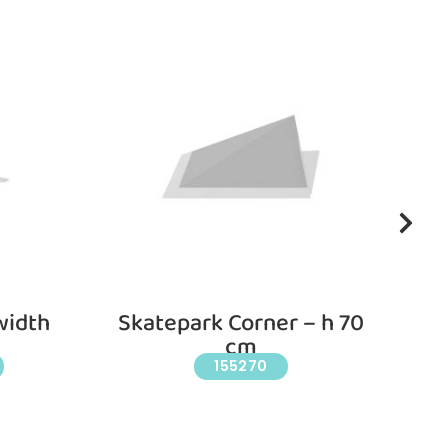
width
Skatepark Corner – h 70
S
cm
155270