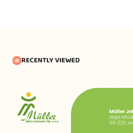
RECENTLY VIEWED
Müller Je
Aleja Mło
55-220 Je