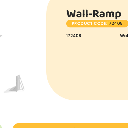
Wall-Ramp
PRODUCT CODE:
172408
172408
Wal