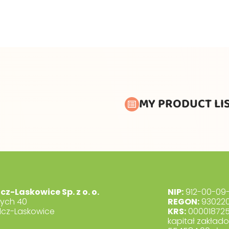
MY PRODUCT LI
lcz-Laskowice Sp. z o. o.
NIP:
912-00-09-
dych 40
REGON:
930220
lcz-Laskowice
KRS:
00001872
kapitał zakład