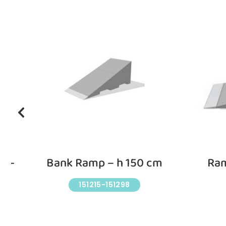
nd-
Bank Ramp – h 150 cm
Ram
151215-151298