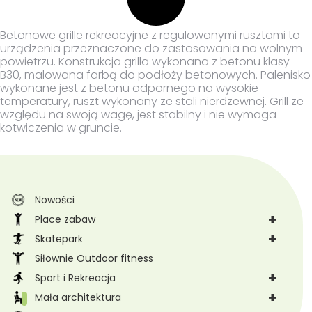
Betonowe grille rekreacyjne z regulowanymi rusztami to
urządzenia przeznaczone do zastosowania na wolnym
powietrzu. Konstrukcja grilla wykonana z betonu klasy
B30, malowana farbą do podłoży betonowych. Palenisko
wykonane jest z betonu odpornego na wysokie
temperatury, ruszt wykonany ze stali nierdzewnej. Grill ze
względu na swoją wagę, jest stabilny i nie wymaga
kotwiczenia w gruncie.
Nowości
+
Place zabaw
+
Skatepark
Siłownie Outdoor fitness
+
Sport i Rekreacja
+
Mała architektura