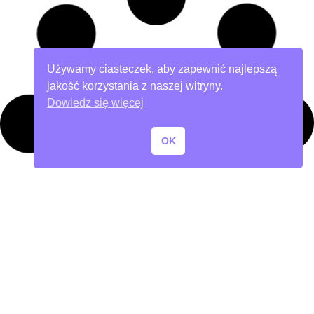
Używamy ciasteczek, aby zapewnić najlepszą
jakość korzystania z naszej witryny.
Dowiedz się więcej
OK