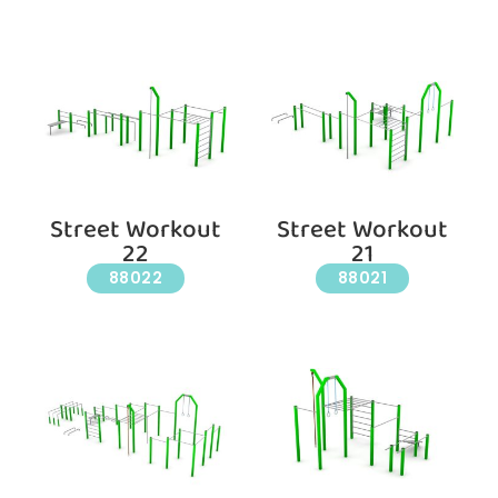
Street Workout
Street Workout
22
21
88022
88021