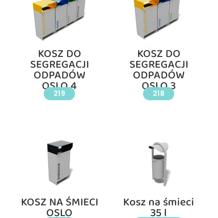
KOSZ DO
KOSZ DO
SEGREGACJI
SEGREGACJI
ODPADÓW
ODPADÓW
OSLO 4
OSLO 3
219
218
KOSZ NA ŚMIECI
Kosz na śmieci
OSLO
35 l