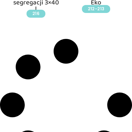
segregacji 3×40
Eko
l
212-213
216