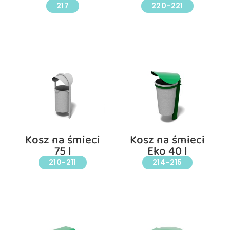
217
220-221
Kosz na śmieci
Kosz na śmieci
75 l
Eko 40 l
210-211
214-215