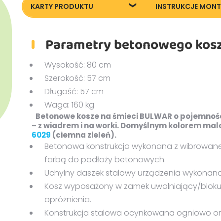
KARTY PRODUKTU
INSTRUKCJE MON
Karta techniczna
Instrukcja monta
Parametry betonowego kosz
Wysokość: 80 cm
Szerokość: 57 cm
Długość: 57 cm
Waga: 160 kg
Betonowe kosze na śmieci BULWAR o pojemnośc
– z wiadrem i na worki. Domyślnym kolorem mal
6029
(ciemna zieleń).
Betonowa konstrukcja wykonana z wibrowane
farbą do podłoży betonowych.
Uchylny daszek stalowy urządzenia wykonana
Kosz wyposażony w zamek uwalniający/blokuj
opróżnienia.
Konstrukcja stalowa ocynkowana ogniowo o