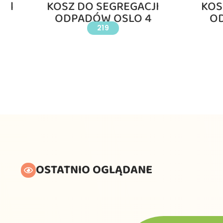
0 l
KOSZ DO SEGREGACJI
KOS
ODPADÓW OSLO 4
O
219
OSTATNIO OGLĄDANE