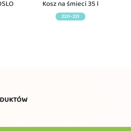
OSLO
Kosz na śmieci 35 l
220-221
ODUKTÓW