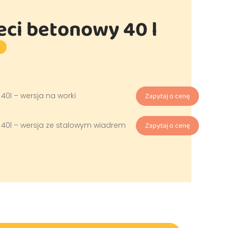
eci betonowy 40 l
 40l – wersja na worki
Zapytaj o cenę
, 40l – wersja ze stalowym wiadrem
Zapytaj o cenę