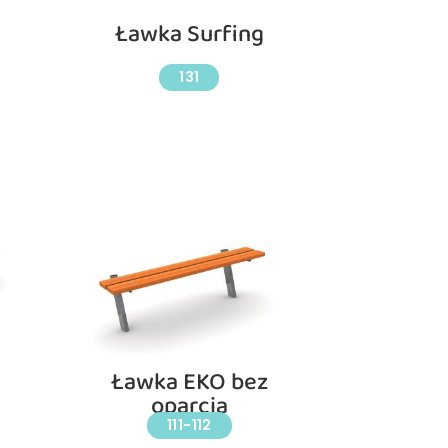
Ławka Surfing
131
Ławka EKO bez
oparcia
111-112