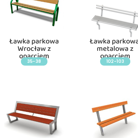
Ławka parkowa
Ławka parkowa
Wrocław z
metalowa z
oparciem
oparciem
35-38
102-103