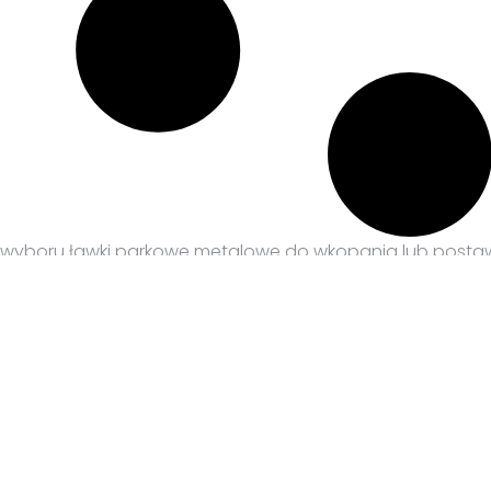
wyboru ławki parkowe metalowe do wkopania lub postawie
onanymi z desek lub rur metalowych.
dzisko łączy się z podporami za pomocą śrub zamkowych
pornych na działanie warunków atmosferycznych.
ość konstrukcji metalowej ławek jest zabezpieczona anty
ierem.