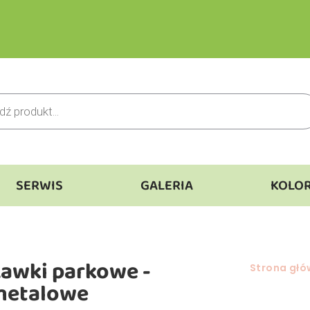
SERWIS
GALERIA
KOLO
awki parkowe -
Jesteś tutaj:
Strona gł
metalowe