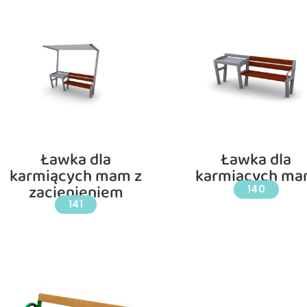
Ławka dla
Ławka dla
karmiących mam z
karmiących m
zacienieniem
140
141