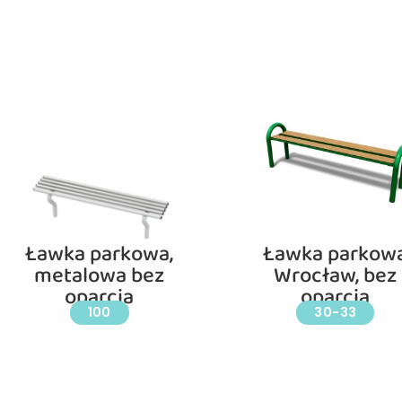
Ławka parkowa,
Ławka parkow
metalowa bez
Wrocław, bez
oparcia
oparcia
100
30-33