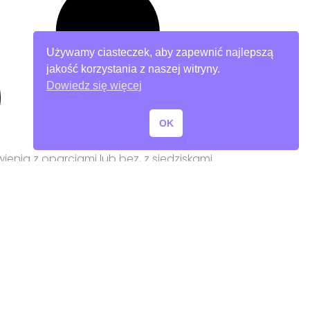
Używamy ciasteczek, aby zapewnić najlepszą
jakość korzystania z naszej witryny.
Dowiedz się więcej
OK
nia z oparciami lub bez, z siedziskami
 zabezpieczonych antykorozyjnie,
korozyjnie i opcjonalnie malowana