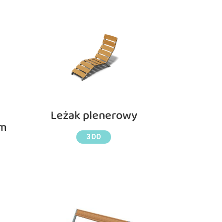
Leżak plenerowy
am
300