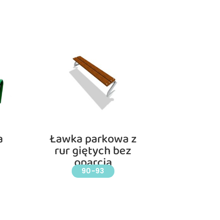
a
Ławka parkowa z
rur giętych bez
oparcia
90-93