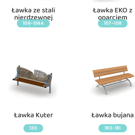
Ławka ze stali
Ławka EKO z
nierdzewnej
oparciem
106-106A
107-108
Ławka Kuter
Ławka bujana
130
180-181