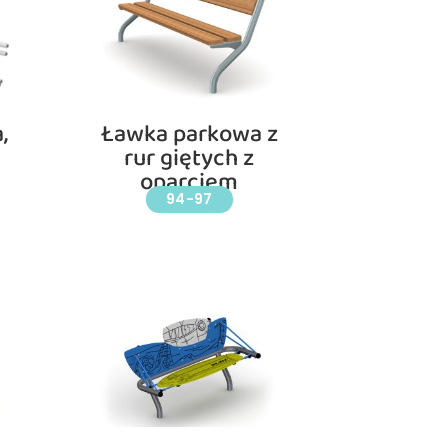
,
Ławka parkowa z
rur giętych z
oparciem
94-97