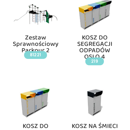
Zestaw
KOSZ DO
Sprawnościowy
SEGREGACJI
Parkour 2
ODPADÓW
OSLO 4
81221
219
KOSZ DO
KOSZ NA ŚMIECI