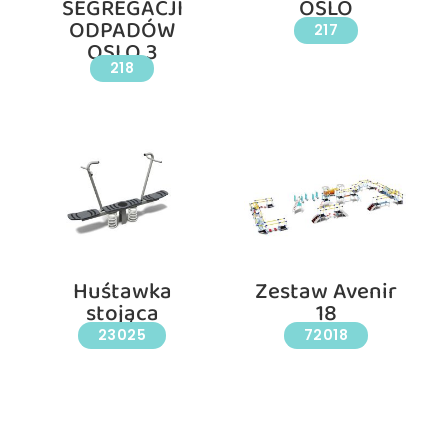
SEGREGACJI
OSLO
ODPADÓW
217
OSLO 3
218
Huśtawka
Zestaw Avenir
stojąca
18
23025
72018