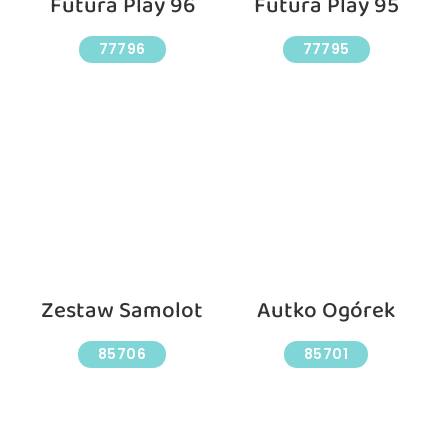
Futura Play 96
Futura Play 95
77796
77795
Zestaw Samolot
Autko Ogórek
85706
85701