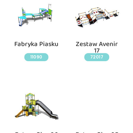
Fabryka Piasku
Zestaw Avenir
17
11090
72017