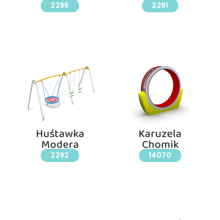
2295
2291
Huśtawka
Karuzela
Modera
Chomik
2292
14070