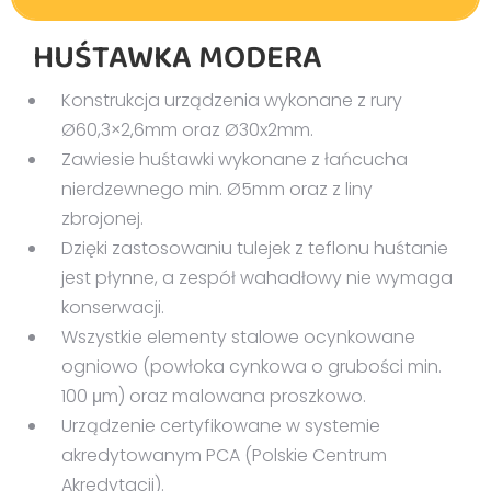
2294D – karta techniczna
HUŚTAWKA MODERA
2294M – karta techniczna
2294X – karta techniczna
Konstrukcja urządzenia wykonane z rury
Ø60,3×2,6mm oraz Ø30x2mm.
Zawiesie huśtawki wykonane z łańcucha
nierdzewnego min. Ø5mm oraz z liny
zbrojonej.
Dzięki zastosowaniu tulejek z teflonu huśtanie
jest płynne, a zespół wahadłowy nie wymaga
konserwacji.
Wszystkie elementy stalowe ocynkowane
ogniowo (powłoka cynkowa o grubości min.
100 μm) oraz malowana proszkowo.
Urządzenie certyfikowane w systemie
akredytowanym PCA (Polskie Centrum
Akredytacji).