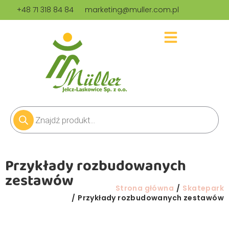
+48 71 318 84 84
marketing@muller.com.pl
Przykłady rozbudowanych
zestawów
Jesteś tutaj:
Strona główna
Skatepark
Przykłady rozbudowanych zestawów