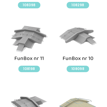
108398
108298
FunBox nr 11
FunBox nr 10
108198
108098