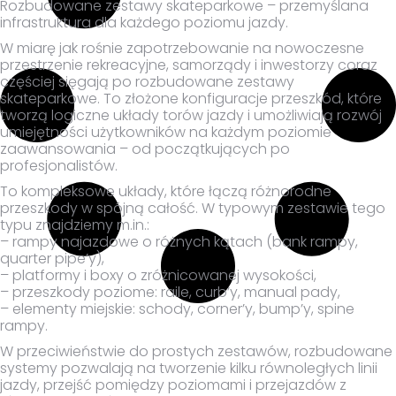
Rozbudowane zestawy skateparkowe – przemyślana
infrastruktura dla każdego poziomu jazdy.
W miarę jak rośnie zapotrzebowanie na nowoczesne
przestrzenie rekreacyjne, samorządy i inwestorzy coraz
częściej sięgają po rozbudowane zestawy
skateparkowe. To złożone konfiguracje przeszkód, które
tworzą logiczne układy torów jazdy i umożliwiają rozwój
umiejętności użytkowników na każdym poziomie
zaawansowania – od początkujących po
profesjonalistów.
To kompleksowe układy, które łączą różnorodne
przeszkody w spójną całość. W typowym zestawie tego
typu znajdziemy m.in.:
– rampy najazdowe o różnych kątach (bank rampy,
quarter pipe’y),
– platformy i boxy o zróżnicowanej wysokości,
– przeszkody poziome: raile, curb’y, manual pady,
– elementy miejskie: schody, corner’y, bump’y, spine
rampy.
W przeciwieństwie do prostych zestawów, rozbudowane
systemy pozwalają na tworzenie kilku równoległych linii
jazdy, przejść pomiędzy poziomami i przejazdów z