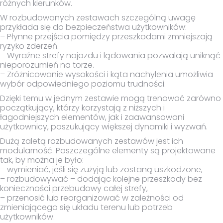
różnych kierunków.
W rozbudowanych zestawach szczególną uwagę
przykłada się do bezpieczeństwa użytkowników:
– Płynne przejścia pomiędzy przeszkodami zmniejszają
ryzyko zderzeń.
– Wyraźne strefy najazdu i lądowania pozwalają uniknąć
nieporozumień na torze.
– Zróżnicowanie wysokości i kąta nachylenia umożliwia
wybór odpowiedniego poziomu trudności.
Dzięki temu w jednym zestawie mogą trenować zarówno
początkujący, którzy korzystają z niższych i
łagodniejszych elementów, jak i zaawansowani
użytkownicy, poszukujący większej dynamiki i wyzwań.
Dużą zaletą rozbudowanych zestawów jest ich
modularność. Poszczególne elementy są projektowane
tak, by można je było:
– wymieniać, jeśli się zużyją lub zostaną uszkodzone,
– rozbudowywać – dodając kolejne przeszkody bez
konieczności przebudowy całej strefy,
– przenosić lub reorganizować w zależności od
zmieniającego się układu terenu lub potrzeb
użytkowników.