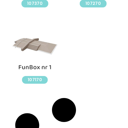
107370
107270
FunBox nr 1
107170