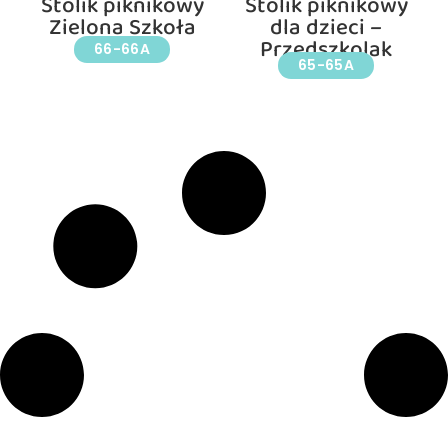
Stolik piknikowy
Stolik piknikowy
Zielona Szkoła
dla dzieci –
Przedszkolak
66-66A
65-65A