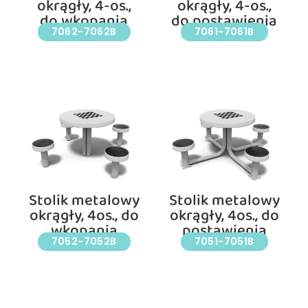
okrągły, 4-os.,
okrągły, 4-os.,
do wkopania
do postawienia
7062-7062B
7061-7061B
Stolik metalowy
Stolik metalowy
okrągły, 4os., do
okrągły, 4os., do
wkopania
postawienia
7052-7052B
7051-7051B