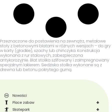
Przeznaczone do postawienia na zewnątrz, metalowe
stoły z betonowymi blatami w różnych wersjach – do gry
w karty (gładkie), szachy lub chińczyka. Konstrukcja
wykonana z rur stalowych, zabezpieczona
antykorozyjnie. Blat stolika szlifowany i zaimpregnowany
specjalnym lakierem. Siedziska stolika wykonane są z
drewna lub betonu pokrytego gumą.
Nowości
+
Place zabaw
+
Skatepark