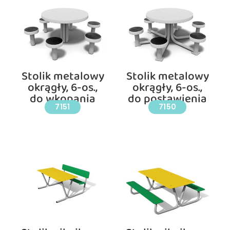
Stolik metalowy
Stolik metalowy
okrągły, 6-os.,
okrągły, 6-os.,
do wkopania
do postawienia
7151
7150