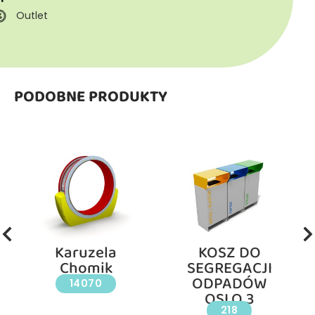
Outlet
PODOBNE PRODUKTY
Karuzela
KOSZ DO
Chomik
SEGREGACJI
ODPADÓW
14070
OSLO 3
218