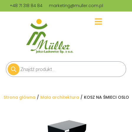
+48 71 318 84 84
marketing@muller.com.pl
Jesteś tutaj:
Strona główna
Mała architektura
KOSZ NA ŚMIECI OSLO