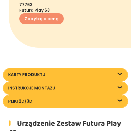
77763
Futura Play 63
Zapytaj o cenę
KARTY PRODUKTU
Karta techniczna
INSTRUKCJE MONTAŻU
Instrukcja montażu
PLIKI 2D/3D
Pliki DXF/DWG 77763
Urządzenie Zestaw Futura Play
Pliki FBX