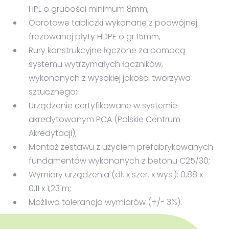
HPL o grubości minimum 8mm,
Obrotowe tabliczki wykonane z podwójnej
frezowanej płyty HDPE o gr 15mm,
Rury konstrukcyjne łączone za pomocą
systemu wytrzymałych łączników,
wykonanych z wysokiej jakości tworzywa
sztucznego;
Urządzenie certyfikowane w systemie
akredytowanym PCA (Polskie Centrum
Akredytacji);
Montaż zestawu z użyciem prefabrykowanych
fundamentów wykonanych z betonu C25/30;
Wymiary urządzenia (dł. x szer. x wys.): 0,88 x
0,11 x 1,23 m;
Możliwa tolerancja wymiarów (+/- 3%).