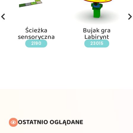
Ścieżka
Bujak gra
sensoryczna
Labirynt
2190
23015
OSTATNIO OGLĄDANE