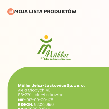
MOJA LISTA PRODUKTÓW
Müller Jelcz-Laskowice Sp. z o. o.
Aleja Młodych 40
55-220 Jelcz-Laskowice
NIP:
912-00-09-178
REGON:
930220196