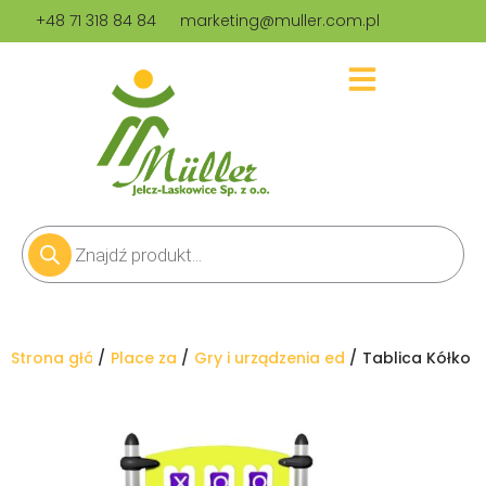
+48 71 318 84 84
marketing@muller.com.pl
Jesteś tutaj:
Strona główna
Place zabaw
Gry i urządzenia edukacyjne
Tablica Kółko K