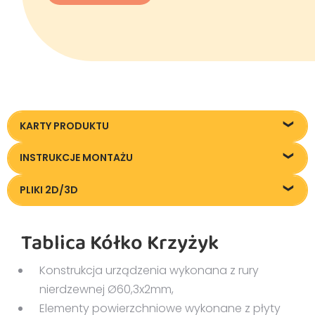
KARTY PRODUKTU
77908_Tablica-kolko-krzyzyk_KT20220225
INSTRUKCJE MONTAŻU
77901-77915 Instrukcja montazu
PLIKI 2D/3D
77908_Tablica-kolko-krzyzyk_20220228
Tablica Kółko Krzyżyk
Konstrukcja urządzenia wykonana z rury
nierdzewnej Ø60,3x2mm,
Elementy powierzchniowe wykonane z płyty