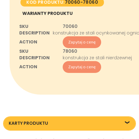
KOD PRODUKTU:
70060-78060
WARIANTY PRODUKTU
70060
konstrukcja ze stali ocynkowanej og
Zapytaj o cenę
78060
konstrukcja ze stali nierdzewnej
Zapytaj o cenę
KARTY PRODUKTU
Karta techniczna