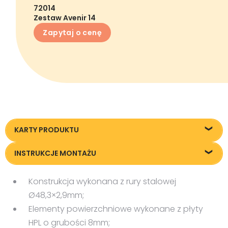
72014
Zestaw Avenir 14
Zapytaj o cenę
KARTY PRODUKTU
72014_Zestaw-Avenir-14_KT20240304
INSTRUKCJE MONTAŻU
72014 Instrukcja montażu
Konstrukcja wykonana z rury stalowej
Ø48,3×2,9mm;
Elementy powierzchniowe wykonane z płyty
HPL o grubości 8mm;