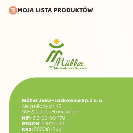
MOJA LISTA PRODUKTÓW
Müller Jelcz-Laskowice Sp. z o. o.
Aleja Młodych 40
55-220 Jelcz-Laskowice
NIP:
912-00-09-178
REGON:
930220196
KRS:
0000187255