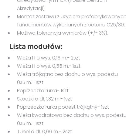
akredytowanym PCA (Polskie Centrum
Akredytacji);
Montaż zestawu z użyciem prefabrykowanych
fundamentów wykonanych z betonu C25/30;
Możliwa tolerancja wymiarów (+/- 3%).
Lista modułów:
Wieża H o wys. 0,15 m.- 2szt
Wieża H o wys. 0,55 m.- 1szt
Wieża trójkątna bez dachu o wys. podestu
0,15 m.- 1szt
Poprzeczka rurka- 1szt
Skoczki o dł. 1,32 m.- 1szt
Poprzeczka rurka podest trójkątny- 1szt
Wieża kwadratowa bez dachu o wys. podestu
0,15 m.- 1szt
Tunel o dł. 0,66 m.- 2szt