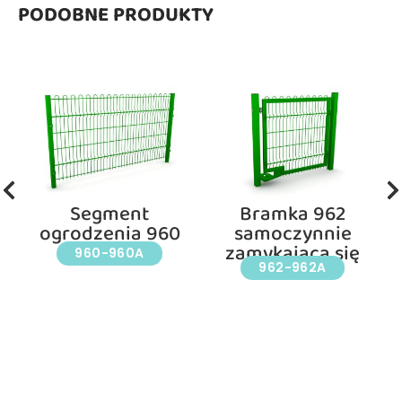
PODOBNE PRODUKTY
Segment
Bramka 962
ogrodzenia 960
samoczynnie
zamykająca się
960-960A
962-962A