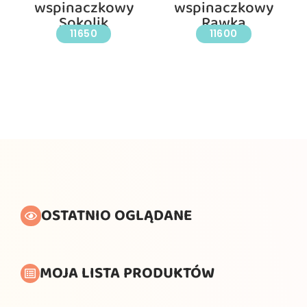
wspinaczkowy
wspinaczkowy
Sokolik
Rawka
11650
11600
OSTATNIO OGLĄDANE
MOJA LISTA PRODUKTÓW