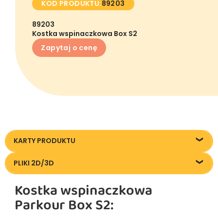
KOD PRODUKTU:
89203
89203
Kostka wspinaczkowa Box S2
Zapytaj o cenę
KARTY PRODUKTU
89203_Box-S2_KT20250918
PLIKI 2D/3D
Pliki DXF/DWG 89203.dwg
Kostka wspinaczkowa
Pliki FBX
Parkour Box S2: