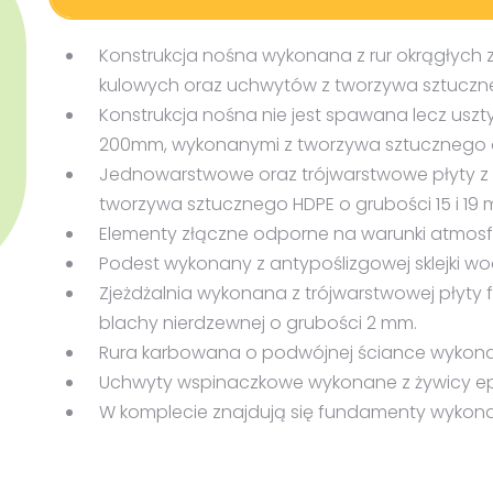
Karta techniczna
IM-82003-Ocean-
Konstrukcja nośna wykonana z rur okrągłych z
kulowych oraz uchwytów z tworzywa sztuczn
Konstrukcja nośna nie jest spawana lecz uszt
200mm, wykonanymi z tworzywa sztucznego o 
Jednowarstwowe oraz trójwarstwowe płyty z
tworzywa sztucznego HDPE o grubości 15 i 19 
Elementy złączne odporne na warunki atmosf
Podest wykonany z antypoślizgowej sklejki w
Zjeżdżalnia wykonana z trójwarstwowej płyty
blachy nierdzewnej o grubości 2 mm.
Rura karbowana o podwójnej ściance wykonan
Uchwyty wspinaczkowe wykonane z żywicy e
W komplecie znajdują się fundamenty wykona