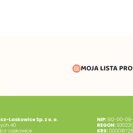
MOJA LISTA PR
lcz-Laskowice Sp. z o. o.
NIP:
912-00-09-
dych 40
REGON:
930220
lcz-Laskowice
KRS:
00001872