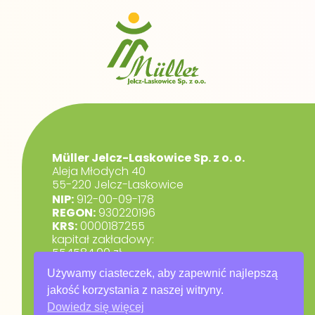
Müller Jelcz-Laskowice Sp. z o. o.
Aleja Młodych 40
55-220 Jelcz-Laskowice
NIP:
912-00-09-178
REGON:
930220196
KRS:
0000187255
kapitał zakładowy:
554584,00 zł.
marketing@muller.com.pl
Używamy ciasteczek, aby zapewnić najlepszą
+48 71 318 84 84
jakość korzystania z naszej witryny.
Dowiedz się więcej
RODO