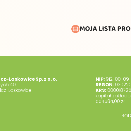
MOJA LISTA PR
lcz-Laskowice Sp. z o. o.
NIP:
912-00-09-
dych 40
REGON:
930220
lcz-Laskowice
KRS:
00001872
kapitał zakłado
554584,00 zł.
RO