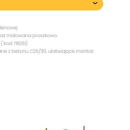
ylenowej
oraz malowana proszkowo
( kod 78061)
ne z betonu C25/30, ułatwiające montaż