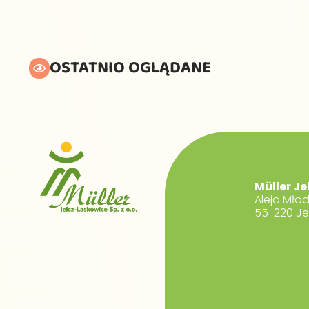
OSTATNIO OGLĄDANE
Müller Je
Aleja Mło
55-220 Je