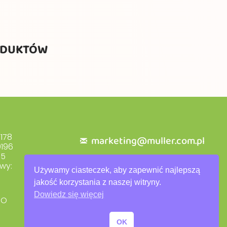
ODUKTÓW
178
marketing@muller.com.pl
196
+48 71 318 84 84
55
wy:
Używamy ciasteczek, aby zapewnić najlepszą
jakość korzystania z naszej witryny.
Dowiedz się więcej
DO
Polityka prywatności
Warunki gwarancji
OK