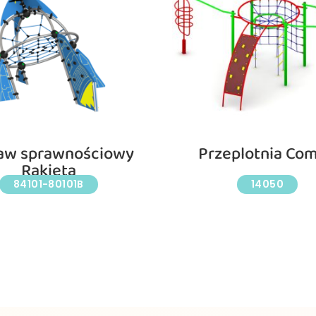
aw sprawnościowy
Przeplotnia Co
Rakieta
84101-80101B
14050