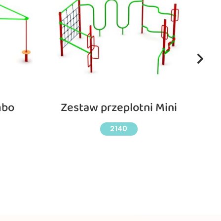
mbo
Zestaw przeplotni Mini
Z
2140