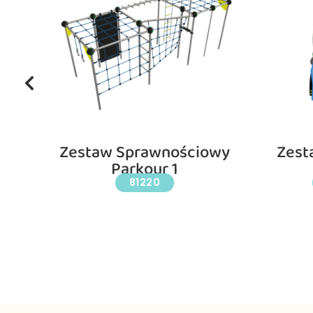
wy
Zestaw Sprawnościowy
Zest
Parkour 1
81220