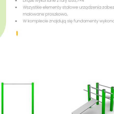
Drążki wykonane z rury Ø33,7×4
Wszystkie elementy stalowe urządzenia zabe
malowane proszkowo,
W komplecie znajdują się fundamenty wykona