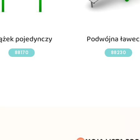
ążek pojedynczy
Podwójna ławec
88170
88230