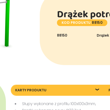
Drążek potr
KOD PRODUKTU:
88150
88150
Drążek
KARTY PRODUKTU
Karta techniczna
P
Słupy wykonane z profilu 100x100x3mm,