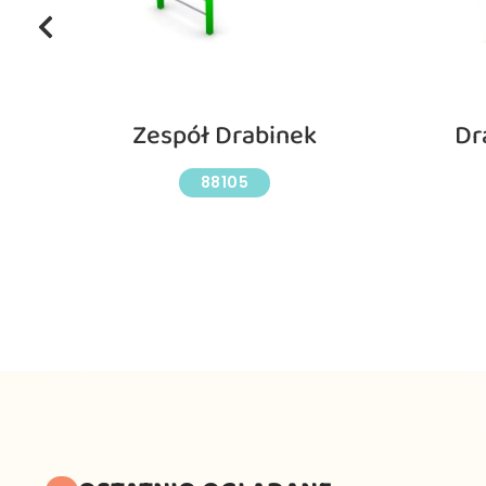
e
Zespół Drabinek
Dr
88105