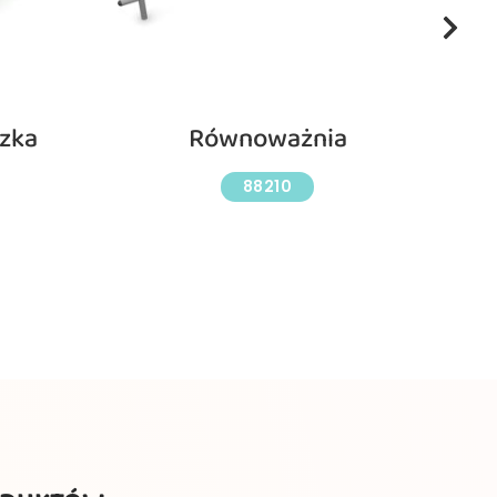
zka
Równoważnia
88210