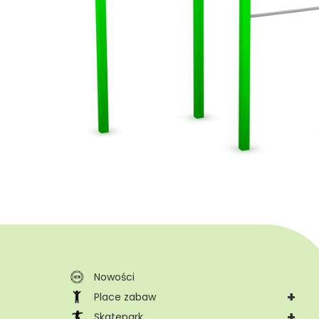
Nowości
+
Place zabaw
+
Skatepark