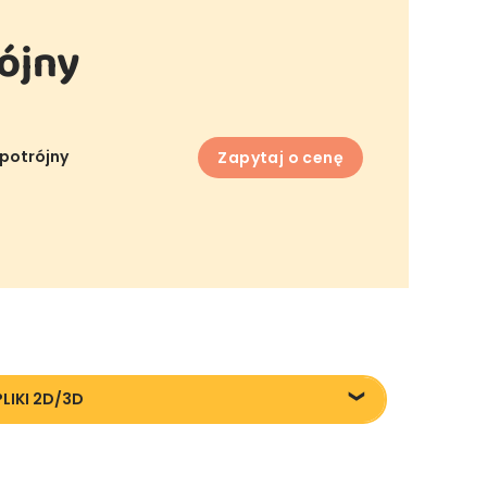
ójny
 potrójny
Zapytaj o cenę
PLIKI 2D/3D
liki DXF/DWG 88150