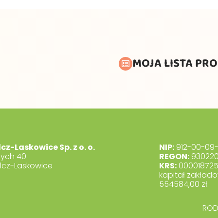
MOJA LISTA PR
lcz-Laskowice Sp. z o. o.
NIP:
912-00-09-
dych 40
REGON:
930220
lcz-Laskowice
KRS:
00001872
kapitał zakłado
554584,00 zł.
RO