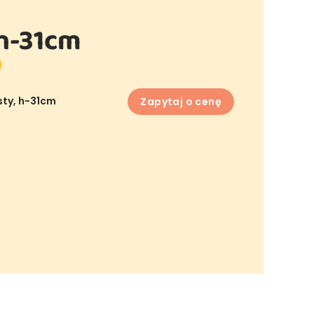
 h-31cm
sty, h-31cm
Zapytaj o cenę