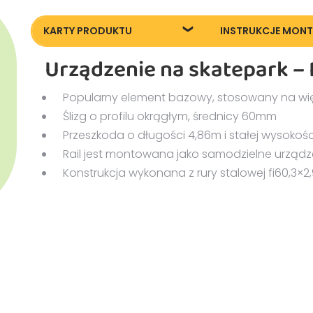
KARTY PRODUKTU
INSTRUKCJE MON
Urządzenie na skatepark – 
Karta techniczna
Instrukcja monta
Popularny element bazowy, stosowany na wię
Ślizg o profilu okrągłym, średnicy 60mm
Przeszkoda o długości 4,86m i stałej wysokoś
Rail jest montowana jako samodzielne urządz
Konstrukcja wykonana z rury stalowej fi60