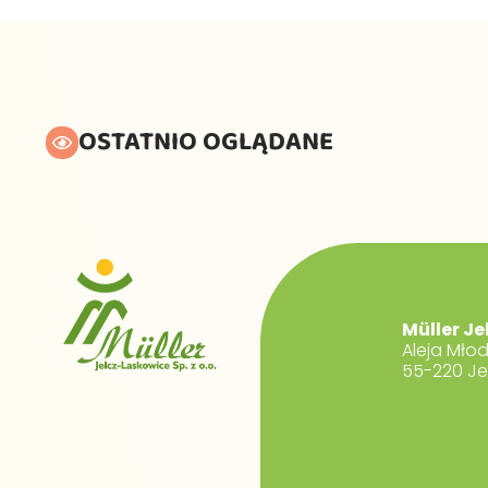
OSTATNIO OGLĄDANE
Müller Je
Aleja Mło
55-220 Je