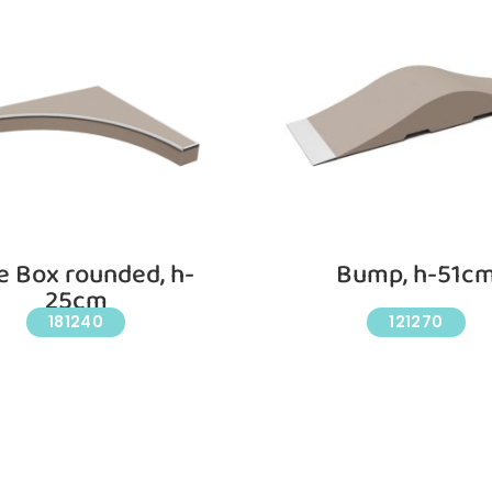
ie Box rounded, h-
Bump, h-51c
25cm
181240
121270