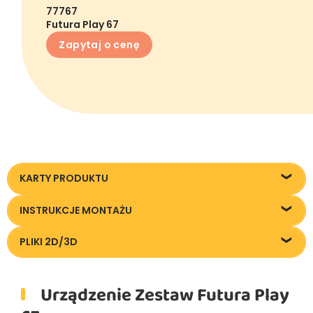
77767
Futura Play 67
Zapytaj o cenę
KARTY PRODUKTU
Karta techniczna
INSTRUKCJE MONTAŻU
Instrukcja montażu
PLIKI 2D/3D
Pliki DXF/DWG 77767
Urządzenie Zestaw Futura Play
Pliki FBX