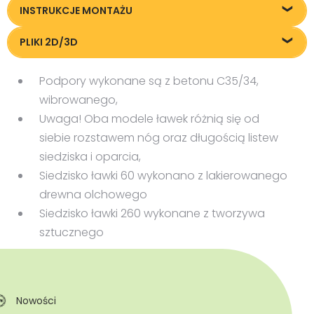
Karta techniczna
INSTRUKCJE MONTAŻU
Instrukcja montażu
PLIKI 2D/3D
Pliki DXF/DWG 0060
Podpory wykonane są z betonu C35/34,
DXF/DWG files 0260
wibrowanego,
FBX files
Uwaga! Oba modele ławek różnią się od
OBJ files
siebie rozstawem nóg oraz długością listew
siedziska i oparcia,
Siedzisko ławki 60 wykonano z lakierowanego
drewna olchowego
Siedzisko ławki 260 wykonane z tworzywa
sztucznego
Nowości