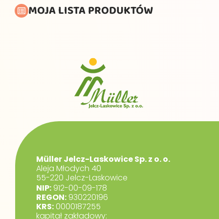
MOJA LISTA PRODUKTÓW
Müller Jelcz-Laskowice Sp. z o. o.
Aleja Młodych 40
55-220 Jelcz-Laskowice
NIP:
912-00-09-178
REGON:
930220196
KRS:
0000187255
kapitał zakładowy: