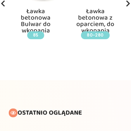
Ławka
Ławka
betonowa
betonowa z
Bulwar do
oparciem, do
wkopania
wkopania
85
80-280
OSTATNIO OGLĄDANE