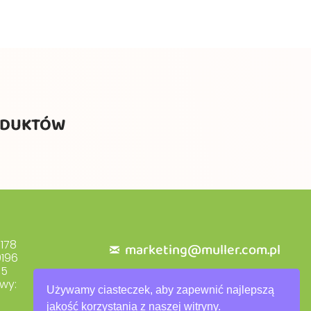
ODUKTÓW
178
marketing@muller.com.pl
196
+48 71 318 84 84
55
wy:
Używamy ciasteczek, aby zapewnić najlepszą
jakość korzystania z naszej witryny.