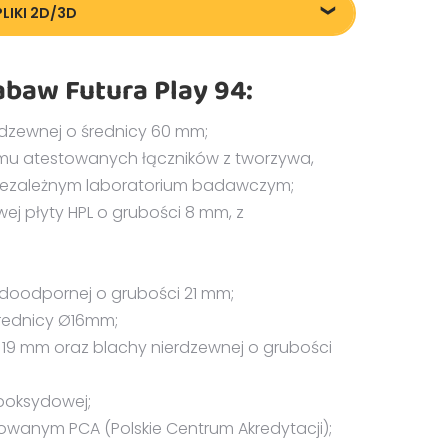
PLIKI 2D/3D
7794 DXF
baw Futura Play 94:
erdzewnej o średnicy 60 mm;
mu atestowanych łączników z tworzywa,
iezależnym laboratorium badawczym;
j płyty HPL o grubości 8 mm, z
odoodpornej o grubości 21 mm;
średnicy Ø16mm;
 19 mm oraz blachy nierdzewnej o grubości
poksydowej;
owanym PCA (Polskie Centrum Akredytacji);