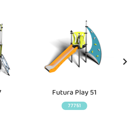
7
Futura Play 51
77751