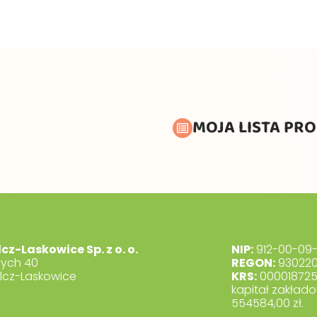
MOJA LISTA PR
lcz-Laskowice Sp. z o. o.
NIP:
912-00-09-
dych 40
REGON:
930220
lcz-Laskowice
KRS:
00001872
kapitał zakłado
554584,00 zł.