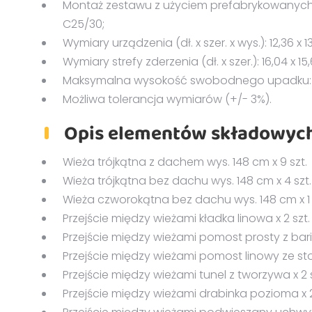
Montaż zestawu z użyciem prefabrykowany
C25/30;
Wymiary urządzenia (dł. x szer. x wys.): 12,36 x 13
Wymiary strefy zderzenia (dł. x szer.): 16,04 x 15
Maksymalna wysokość swobodnego upadku: 2
Możliwa tolerancja wymiarów (+/- 3%).
Opis elementów składowych
Wieża trójkątna z dachem wys. 148 cm x 9 szt.
Wieża trójkątna bez dachu wys. 148 cm x 4 szt.
Wieża czworokątna bez dachu wys. 148 cm x 1 
Przejście między wieżami kładka linowa x 2 szt.
Przejście między wieżami pomost prosty z barie
Przejście między wieżami pomost linowy ze sto
Przejście między wieżami tunel z tworzywa x 2 s
Przejście między wieżami drabinka pozioma x 2