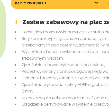
KARTY PRODUKTU
77794_Futura-play-94_KT
7
Zestaw zabawowy na plac za
Konstrukcja nośna wykonana z rur ze stali ni
Rury konstrukcyjne łączone za pomocą syste
przebadanych pod kątem wytrzymałości w n
Wypełnienia boczne wykonane z trójwarstwowe
frezowanymi wzorami;
Zjeżdżalnia tubowa wykonana z polietylenu;
Podest wykonany z antypoślizgowej sklejki w
Elementy linowe wykonane z liny zbrojonej o 
Zjeżdżalnia wykonana z płyty HDPE o grubości
2 mm;
Uchwyty wspinaczkowe wykonane z żywicy e
Urządzenie certyfikowane w systemie akredyt