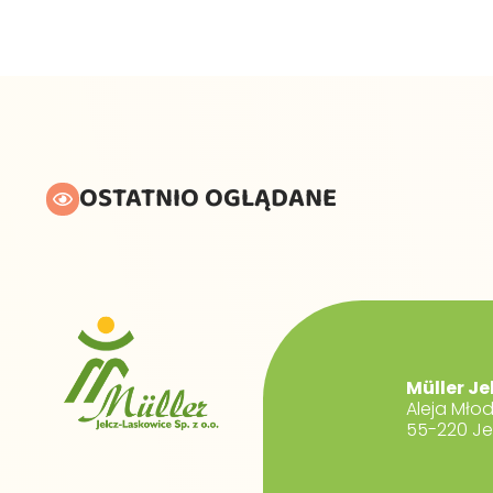
OSTATNIO OGLĄDANE
Müller Je
Aleja Mło
55-220 Je