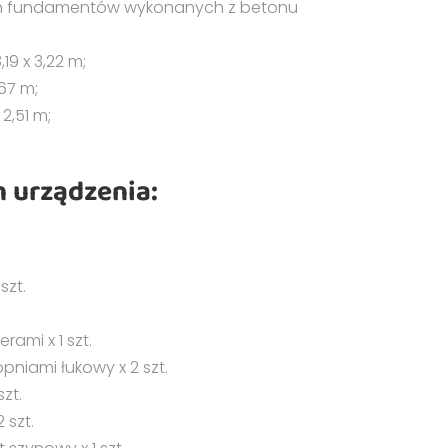
ch fundamentów wykonanych z betonu
,19 x 3,22 m;
,67 m;
,51 m;
 urządzenia:
szt.
rami x 1 szt.
pniami łukowy x 2 szt.
zt.
 szt.