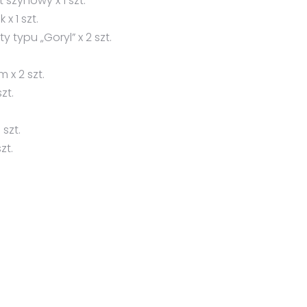
szynowy x 1 szt.
x 1 szt.
typu „Goryl” x 2 szt.
m x 2 szt.
zt.
szt.
zt.