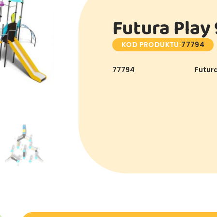
Futura Play
KOD PRODUKTU:
77794
77794
Futura