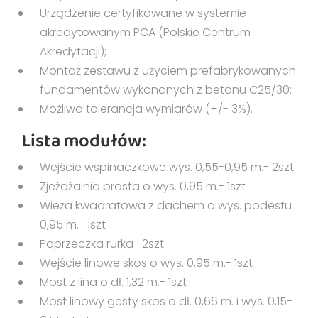
Urządzenie certyfikowane w systemie
akredytowanym PCA (Polskie Centrum
Akredytacji);
Montaż zestawu z użyciem prefabrykowanych
fundamentów wykonanych z betonu C25/30;
Możliwa tolerancja wymiarów (+/- 3%).
Lista modułów:
Wejście wspinaczkowe wys. 0,55-0,95 m.- 2szt
Zjeżdżalnia prosta o wys. 0,95 m.- 1szt
Wieża kwadratowa z dachem o wys. podestu
0,95 m.- 1szt
Poprzeczka rurka- 2szt
Wejście linowe skos o wys. 0,95 m.- 1szt
Most z lina o dł. 1,32 m.- 1szt
Most linowy gesty skos o dł. 0,66 m. i wys. 0,15-