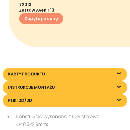
72013
Zestaw Avenir 13
Zapytaj o cenę
KARTY PRODUKTU
72013_Zestaw-Avenir-13_KT20240618
INSTRUKCJE MONTAŻU
72013_Zestaw-Avenir-13_IM20250522
PLIKI 2D/3D
72013_Zestaw-Avenir-13_20240618
Konstrukcja wykonana z rury stalowej
Ø48,3×2,9mm;