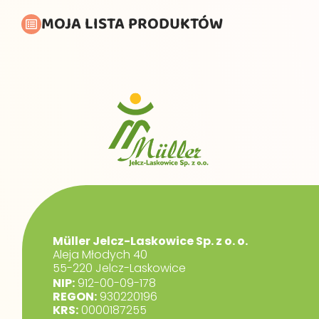
MOJA LISTA PRODUKTÓW
Müller Jelcz-Laskowice Sp. z o. o.
Aleja Młodych 40
55-220 Jelcz-Laskowice
NIP:
912-00-09-178
REGON:
930220196
KRS:
0000187255