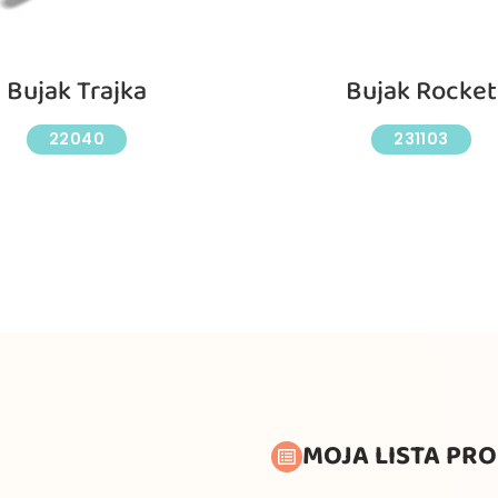
Bujak Trajka
Bujak Rocket
22040
231103
MOJA LISTA PR