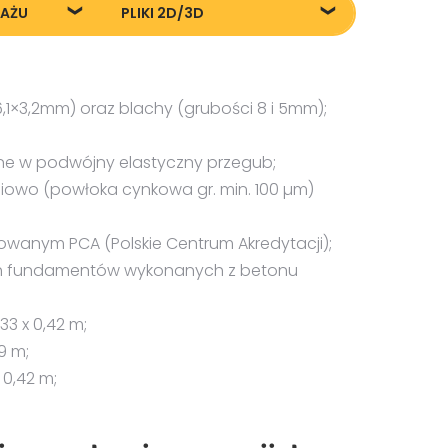
TAŻU
PLIKI 2D/3D
żu
Pliki DXF/DWG 23040
Pliki FBX
Pliki OBJ
,1×3,2mm) oraz blachy (grubości 8 i 5mm);
ne w podwójny elastyczny przegub;
owo (powłoka cynkowa gr. min. 100 µm)
owanym PCA (Polskie Centrum Akredytacji);
ch fundamentów wykonanych z betonu
,33 x 0,42 m;
29 m;
0,42 m;