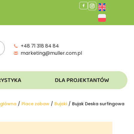
+48 71 318 84 84
marketing@muller.com.pl
RYSTYKA
DLA PROJEKTANTÓW
tutaj:
 główna
Place zabaw
Bujaki
Bujak Deska surfingowa