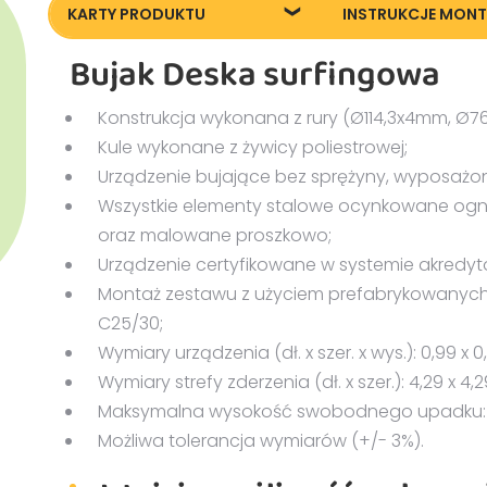
KARTY PRODUKTU
INSTRUKCJE MON
Bujak Deska surfingowa
23040_Deska-
Instrukcja monta
surfingowa_KT20240228
Konstrukcja wykonana z rury (Ø114,3x4mm, Ø76
Kule wykonane z żywicy poliestrowej;
Urządzenie bujające bez sprężyny, wyposażo
Wszystkie elementy stalowe ocynkowane ogni
oraz malowane proszkowo;
Urządzenie certyfikowane w systemie akredyt
Montaż zestawu z użyciem prefabrykowany
C25/30;
Wymiary urządzenia (dł. x szer. x wys.): 0,99 x 0
Wymiary strefy zderzenia (dł. x szer.): 4,29 x 4,
Maksymalna wysokość swobodnego upadku: 
Możliwa tolerancja wymiarów (+/- 3%).