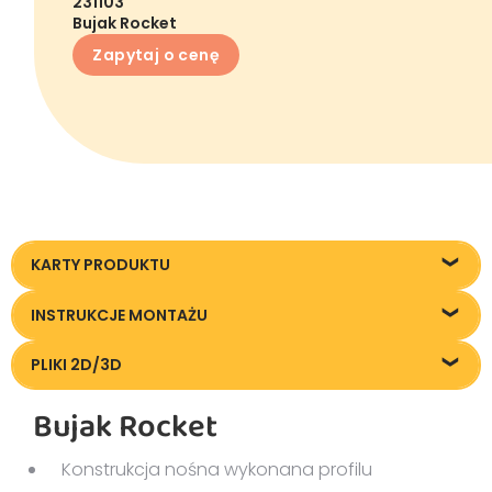
231103
Bujak Rocket
Zapytaj o cenę
KARTY PRODUKTU
23110-3_Bujak-Rocket_KT20240228
INSTRUKCJE MONTAŻU
Instrukcja montażu
PLIKI 2D/3D
Pliki DXF/DWG 23110/3
Bujak Rocket
Konstrukcja nośna wykonana profilu