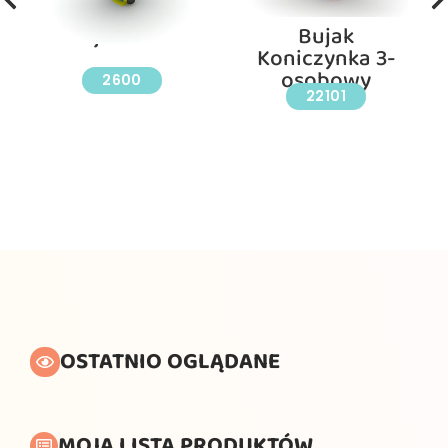
Bujak Piłka
Bujak
Koniczynka 3-
osobowy
2600
22101
OSTATNIO OGLĄDANE
MOJA LISTA PRODUKTÓW