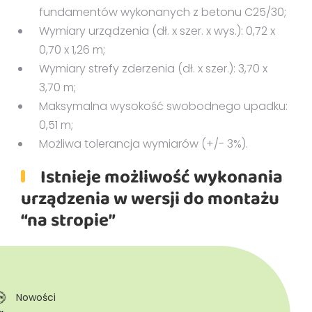
fundamentów wykonanych z betonu C25/30;
Wymiary urządzenia (dł. x szer. x wys.): 0,72 x
0,70 x 1,26 m;
Wymiary strefy zderzenia (dł. x szer.): 3,70 x
3,70 m;
Maksymalna wysokość swobodnego upadku:
0,51 m;
Możliwa tolerancja wymiarów (+/- 3%).
Istnieje możliwość wykonania
urządzenia w wersji do montażu
“na stropie”
Nowości