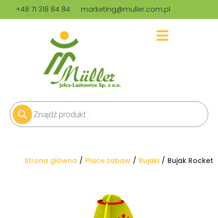
+48 71 318 84 84
marketing@muller.com.pl
Jesteś tutaj:
Strona główna
Place zabaw
Bujaki
Bujak Rocket