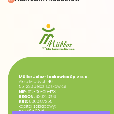
Müller Jelcz-Laskowice Sp. z o. o.
Aleja Młodych 40
55-220 Jelcz-Laskowice
NIP:
912-00-09-178
REGON:
930220196
KRS:
0000187255
kapitał zakładowy:
554584,00 zł.