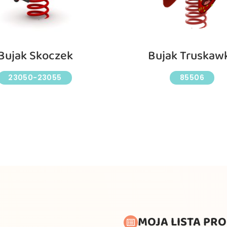
Bujak Skoczek
Bujak Truskaw
23050-23055
85506
MOJA LISTA PR