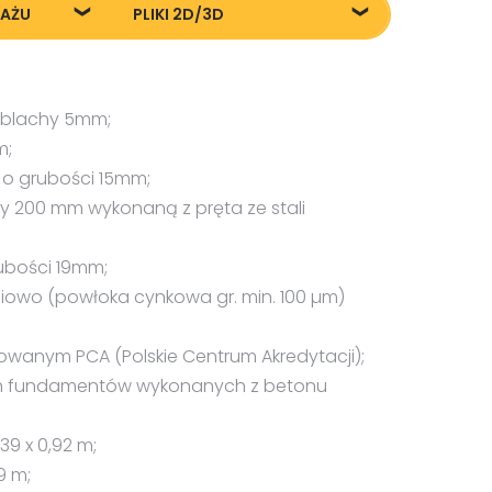
TAŻU
PLIKI 2D/3D
żu
Pliki DXF/DWG 22240
Pliki FBX
Pliki OBJ
z blachy 5mm;
m;
 o grubości 15mm;
y 200 mm wykonaną z pręta ze stali
ubości 19mm;
owo (powłoka cynkowa gr. min. 100 µm)
owanym PCA (Polskie Centrum Akredytacji);
ch fundamentów wykonanych z betonu
,39 x 0,92 m;
9 m;