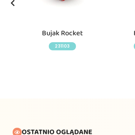
Bujak Rocket
231103
OSTATNIO OGLĄDANE