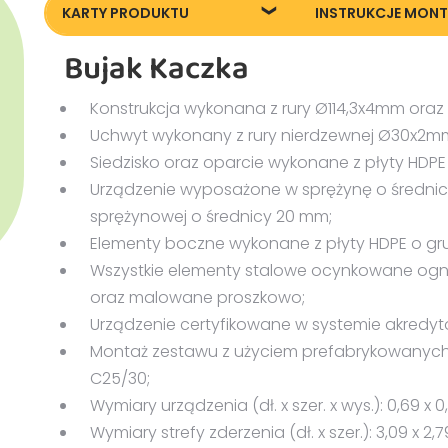
KARTY PRODUKTU
INSTRUKCJE MON
Bujak Kaczka
22240_Bujak-
Instrukcja monta
Kaczka_KT20200609
Konstrukcja wykonana z rury Ø114,3x4mm ora
Uchwyt wykonany z rury nierdzewnej Ø30x2m
Siedzisko oraz oparcie wykonane z płyty HDPE
Urządzenie wyposażone w sprężynę o średnic
sprężynowej o średnicy 20 mm;
Elementy boczne wykonane z płyty HDPE o gr
Wszystkie elementy stalowe ocynkowane ogni
oraz malowane proszkowo;
Urządzenie certyfikowane w systemie akredyt
Montaż zestawu z użyciem prefabrykowany
C25/30;
Wymiary urządzenia (dł. x szer. x wys.): 0,69 x 0
Wymiary strefy zderzenia (dł. x szer.): 3,09 x 2,7