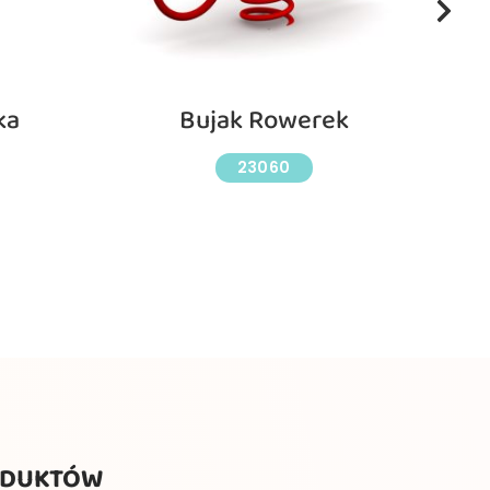
ka
Bujak Rowerek
23060
ODUKTÓW