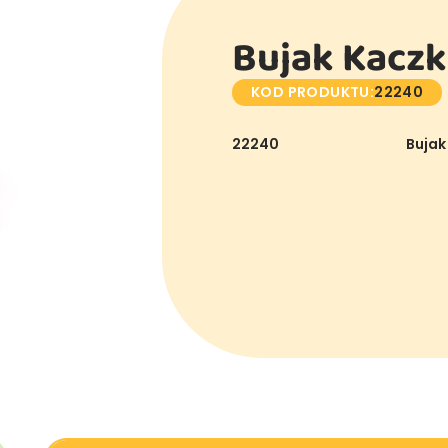
Bujak Kacz
KOD PRODUKTU:
22240
22240
Bujak