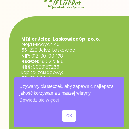
Müller Jelcz-Laskowice Sp. z o. o.
Aleja Młodych 40
55-220 Jelcz-Laskowice
NIP:
912-00-09-178
REGON:
930220196
KRS:
0000187255
kapitał zakładowy:
554584,00 zł.
marketing@muller.com.pl
Używamy ciasteczek, aby zapewnić najlepszą
+48 71 318 84 84
jakość korzystania z naszej witryny.
Dowiedz się więcej
RODO
Polityka prywatności
OK
Warunki gwarancji