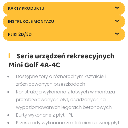
KARTY PRODUKTU
KT-MiniGolf.pdf
INSTRUKCJE MONTAŻU
Minigolf-lista-torow.pdf
Mini-golf-IM
PLIKI 2D/3D
Pliki DXF/DWG 80704A.dwg
Seria urządzeń rekreacyjnych
Pliki DXF/DWG 80704B.dwg
Pliki DXF/DWG 80704C.dwg
Mini Golf 4A-4C
Pliki OBJ 80704A
Pliki OBJ 80704B
Dostępne tory o różnorodnym kształcie i
Pliki OBJ 80704C
zróżnicowanych przeszkodach
Konstrukcja wykonana z łatwych w montażu
prefabrykowanych płyt, osadzonych na
wypoziomowanych legarach betonowych
Burty wykonane z płyt HPL
Przeszkody wykonane ze stali nierdzewnej, płyt