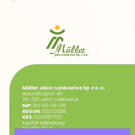
Müller Jelcz-Laskowice Sp. z o. o.
Aleja Młodych 40
55-220 Jelcz-Laskowice
NIP:
912-00-09-178
REGON:
930220196
KRS:
0000187255
kapitał zakładowy:
554584,00 zł.