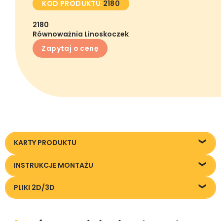
KOD PRODUKTU:
2180
2180
Równoważnia Linoskoczek
Zapytaj o cenę
KARTY PRODUKTU
Karta techniczna
INSTRUKCJE MONTAŻU
Instrukcja montażu
PLIKI 2D/3D
Pliki DXF/DWG 2180