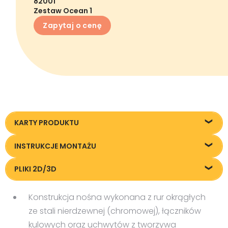
82001
Zestaw Ocean 1
Zapytaj o cenę
KARTY PRODUKTU
Karta techniczna
INSTRUKCJE MONTAŻU
IM-82001-Ocean-1.pdf
PLIKI 2D/3D
Pliki DXF/DWG 82001.dwg
Konstrukcja nośna wykonana z rur okrągłych
Pliki FBX
ze stali nierdzewnej (chromowej), łączników
kulowych oraz uchwytów z tworzywa