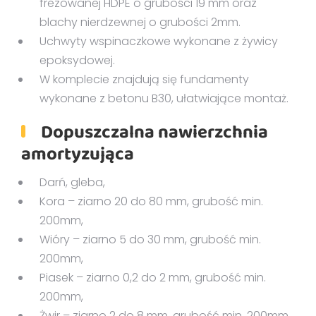
frezowanej HDPE o grubości 19 mm oraz
blachy nierdzewnej o grubości 2mm.
Uchwyty wspinaczkowe wykonane z żywicy
epoksydowej.
W komplecie znajdują się fundamenty
wykonane z betonu B30, ułatwiające montaż.
Dopuszczalna nawierzchnia
amortyzująca
Darń, gleba,
Kora – ziarno 20 do 80 mm, grubość min.
200mm,
Wióry – ziarno 5 do 30 mm, grubość min.
200mm,
Piasek – ziarno 0,2 do 2 mm, grubość min.
200mm,
Żwir – ziarno 2 do 8 mm, grubość min. 200mm,