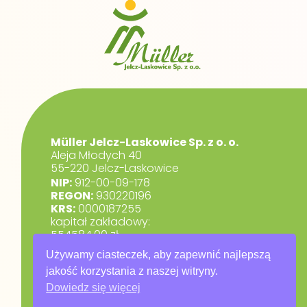
Müller Jelcz-Laskowice Sp. z o. o.
Aleja Młodych 40
55-220 Jelcz-Laskowice
NIP:
912-00-09-178
REGON:
930220196
KRS:
0000187255
kapitał zakładowy:
554584,00 zł.
marketing@muller.com.pl
Używamy ciasteczek, aby zapewnić najlepszą
+48 71 318 84 84
jakość korzystania z naszej witryny.
Dowiedz się więcej
RODO