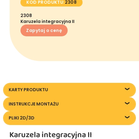
KOD PRODUKTU:
2308
2308
Karuzela integracyjna II
Zapytaj o cenę
KARTY PRODUKTU
2308_Karuzela-integracyjna-2-os_KT20250918
INSTRUKCJE MONTAŻU
2308_Karuzela-integracyjna-2-os_IM20250918
PLIKI 2D/3D
Pliki DXF/DWG 2308
Karuzela integracyjna II