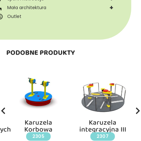
+
Mała architektura
Outlet
PODOBNE PRODUKTY
Karuzela
Karuzela
ych
Korbowa
integracyjna III
2305
2307