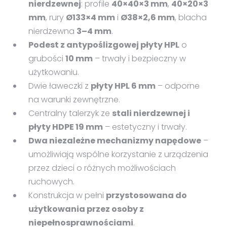
nierdzewnej
: profile
40×40×3 mm
,
40×20×3
mm
, rury
Ø133×4 mm
i
Ø38×2,6 mm
, blacha
nierdzewna
3–4 mm
.
Podest z antypoślizgowej płyty HPL
o
grubości
10 mm
– trwały i bezpieczny w
użytkowaniu.
Dwie ławeczki z
płyty HPL 6 mm
– odporne
na warunki zewnętrzne.
Centralny talerzyk ze
stali nierdzewnej i
płyty HDPE 19 mm
– estetyczny i trwały.
Dwa niezależne mechanizmy napędowe
–
umożliwiają wspólne korzystanie z urządzenia
przez dzieci o różnych możliwościach
ruchowych.
Konstrukcja w pełni
przystosowana do
użytkowania przez osoby z
niepełnosprawnościami
.