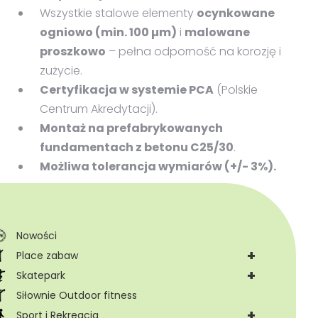
Wszystkie stalowe elementy
ocynkowane
ogniowo (min. 100 µm)
i
malowane
proszkowo
– pełna odporność na korozję i
zużycie.
Certyfikacja w systemie PCA
(Polskie
Centrum Akredytacji).
Montaż na prefabrykowanych
fundamentach z betonu C25/30
.
Możliwa tolerancja wymiarów (+/- 3%).
Nowości
+
Place zabaw
+
Skatepark
Siłownie Outdoor fitness
+
Sport i Rekreacja