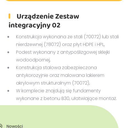
Pliki DXF/DWG 70072
Urządzenie Zestaw
Pliki OBJ
integracyjny 02
Konstrukcja wykonana ze stali (70072) lub stali
nierdzewnej (78072) oraz płyt HDPE i HPL,
Podest wykonany z antypoślizgowej sklejki
wodoodpornej,
Konstrukcja stalowa zabezpieczona
antykorozyjnie oraz malowana lakierem
akrylowym strukturalnym (70072),
W komplecie znajdują się fundamenty
wykonane z betonu B30, ułatwiające montaż.
Nowości