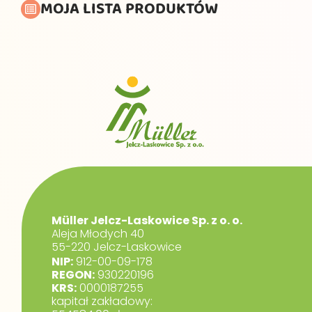
MOJA LISTA PRODUKTÓW
Müller Jelcz-Laskowice Sp. z o. o.
Aleja Młodych 40
55-220 Jelcz-Laskowice
NIP:
912-00-09-178
REGON:
930220196
KRS:
0000187255
kapitał zakładowy: