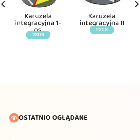
Karuzela
Karuzela
integracyjna 1-
integracyjna II
os.
2308
2306
OSTATNIO OGLĄDANE