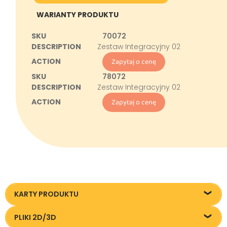
WARIANTY PRODUKTU
70072
Zestaw Integracyjny 02
Zapytaj o cenę
78072
Zestaw Integracyjny 02
Zapytaj o cenę
KARTY PRODUKTU
Karta techniczna
PLIKI 2D/3D