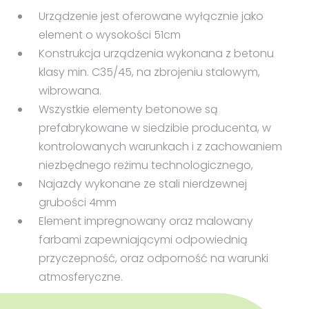
użytkowników.
Chcesz zaprojektować skatepark?
Urządzenie jest oferowane wyłącznie jako
Skontaktuj się z nami.
Udostępniamy dokumentację CAD
naszych urządzeń i oferujemy wsparcie projektowe. Tel.: 071
element o wysokości 51cm
381 39 19
Konstrukcja urządzenia wykonana z betonu
klasy min. C35/45, na zbrojeniu stalowym,
wibrowana.
Wszystkie elementy betonowe są
prefabrykowane w siedzibie producenta, w
kontrolowanych warunkach i z zachowaniem
niezbędnego reżimu technologicznego,
Najazdy wykonane ze stali nierdzewnej
grubości 4mm
Element impregnowany oraz malowany
farbami zapewniającymi odpowiednią
przyczepność, oraz odporność na warunki
atmosferyczne.