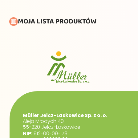
MOJA LISTA PRODUKTÓW
Müller Jelcz-Laskowice Sp. z o. o.
Aleja Młodych 40
55-220 Jelcz-Laskowice
NIP:
912-00-09-178