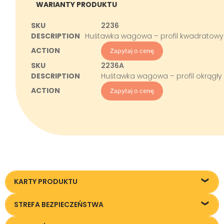
WARIANTY PRODUKTU
2236
Huśtawka wagowa – profil kwadratowy
Zapytaj o cenę
2236A
Huśtawka wagowa – profil okrągły
Zapytaj o cenę
KARTY PRODUKTU
2236_Hustawka-wagowa_KT20140715
STREFA BEZPIECZEŃSTWA
2236A_Hustawka-wagowa_KT20140715