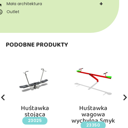
+
Mała architektura
Outlet
PODOBNE PRODUKTY
Huśtawka
Huśtawka
stojąca
wagowa
wychylna Smyk
23025
23350