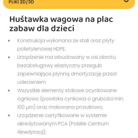
Strefa bezpieczeństwa
PLIKI 2D/3D
Pliki DXF/DWG 2236/2236A
Huśtawka wagowa na plac
Pliki FBX hus/w1
zabaw dla dzieci
Pliki FBX hus/w2
Pliki OBJ hus/w1
Konstrukcja wykonana ze stali oraz płyty
Pliki OBJ hus/w2
polietylenowej HDPE.
Urządzenie ma wbudowany w osi obrotu
bezobsługowy elastyczny przegub
zapewniające płynną amortyzację przed
uderzeniem.
Wszystkie elementy stalowe ocynkowane
ogniowo (powłoka cynkowa o grubości min.
100 µm) oraz malowana proszkowo;
Urządzenie certyfikowane w systemie
akredytowanym PCA (Polskie Centrum
Akredytacji);