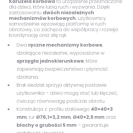
Karuzela korbowa
to urządzenie przeznaczone
dla dzieci, które lubią ruch i wyzwania. Dzięki
zastosowaniu
dwóch niezależnych
mechanizmów korbowych
, użytkownicy
samodzielnie wprawiają platformę w ruch
obrotowy, co zachęca do współpracy i rozwija
koordynację oraz siłę rąk.
Dwa
ręczne mechanizmy korbowe
,
działające niezależnie, wyposażone w
sprzęgła jednokierunkowe
, które
zapewniają bezpieczeństwo i płynność
działania.
Brak siedzisk sprzyja aktywnej postawie
użytkownika – dzieci mogą stać lub klęczeć,
ćwicząc równowagę podczas obrotu.
Konstrukcja z: profilu stalowego
40×40×3
mm
, rur
Ø76,1×3,2 mm
,
Ø40×2,5 mm
oraz
blachy o grubości 5 mm
– gwarantuje