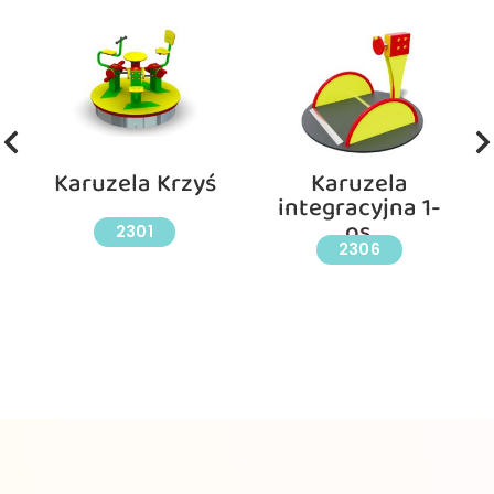
Karuzela Krzyś
Karuzela
integracyjna 1-
os.
2301
2306