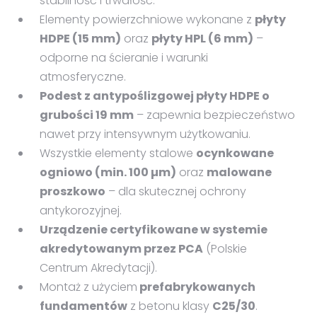
stabilność i trwałość.
Elementy powierzchniowe wykonane z
płyty
HDPE (15 mm)
oraz
płyty HPL (6 mm)
–
odporne na ścieranie i warunki
atmosferyczne.
Podest z antypoślizgowej płyty HDPE o
grubości 19 mm
– zapewnia bezpieczeństwo
nawet przy intensywnym użytkowaniu.
Wszystkie elementy stalowe
ocynkowane
ogniowo (min. 100 µm)
oraz
malowane
proszkowo
– dla skutecznej ochrony
antykorozyjnej.
Urządzenie certyfikowane w systemie
akredytowanym przez PCA
(Polskie
Centrum Akredytacji).
Montaż z użyciem
prefabrykowanych
fundamentów
z betonu klasy
C25/30
.