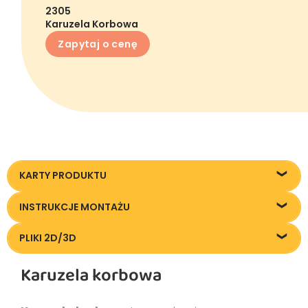
2305
Karuzela Korbowa
Zapytaj o cenę
KARTY PRODUKTU
Karta techniczna
INSTRUKCJE MONTAŻU
Instrukcja montażu
PLIKI 2D/3D
Pliki DXF/DWG 2305
Karuzela korbowa
Pliki FBX