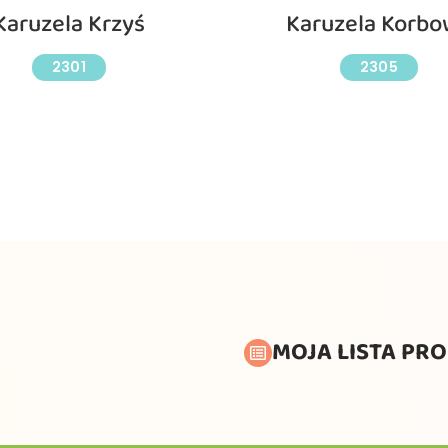
Karuzela Krzyś
Karuzela Korb
2301
2305
MOJA LISTA PR