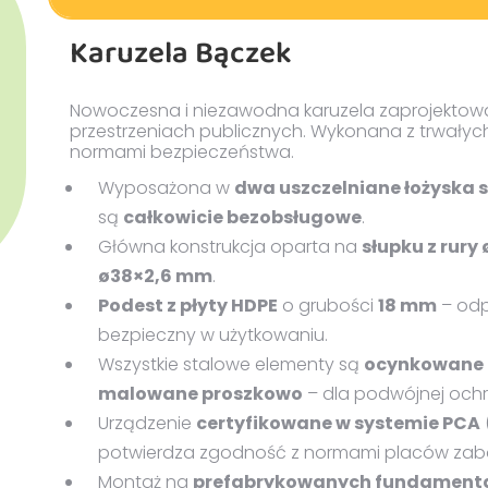
2202_Karuzela-
Instrukcja monta
Karuzela Bączek
Baczek_KT20160914
Instrukcja monta
2203_Karuzela-Baczek-
Nowoczesna i niezawodna karuzela zaprojektow
pochyła_KT20160914
przestrzeniach publicznych. Wykonana z trwałyc
normami bezpieczeństwa.
Wyposażona w
dwa uszczelniane łożyska 
są
całkowicie bezobsługowe
.
Główna konstrukcja oparta na
słupku z rury
ø38×2,6 mm
.
Podest z płyty HDPE
o grubości
18 mm
– odp
bezpieczny w użytkowaniu.
Wszystkie stalowe elementy są
ocynkowane
malowane proszkowo
– dla podwójnej ochr
Urządzenie
certyfikowane w systemie PCA
potwierdza zgodność z normami placów zab
Montaż na
prefabrykowanych fundamentac