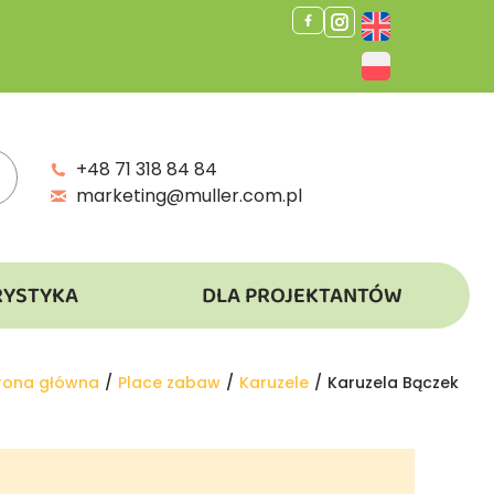
+48 71 318 84 84
marketing@muller.com.pl
RYSTYKA
DLA PROJEKTANTÓW
steś tutaj:
rona główna
Place zabaw
Karuzele
Karuzela Bączek