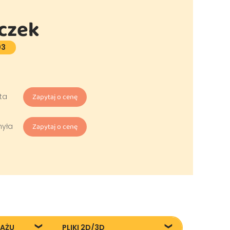
czek
03
ta
Zapytaj o cenę
hyła
Zapytaj o cenę
TAŻU
PLIKI 2D/3D