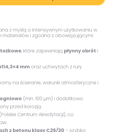
żu 2202
Pliki DXF/DWG 2202
żu 2203
Pliki DXF/DWG 2203
Pliki FBX karu/bacz/1
ana z myślą o intensywnym użytkowaniu w
Pliki FBX karu/bacz
h materiałów i zgodna z obowiązującymi
Pliki OBJ karu/bacz/1
Pliki OBJ karu/bacz
stożkowe
, które zapewniają
płynny obrót
i
 ø114,3×4 mm
oraz uchwytach z rury
orny na ścieranie, warunki atmosferyczne i
 ogniowo
(min. 100 µm) i dodatkowo
ony przed korozją.
(Polskie Centrum Akredytacji), co
aw.
h z betonu klasy C25/30
– szybka