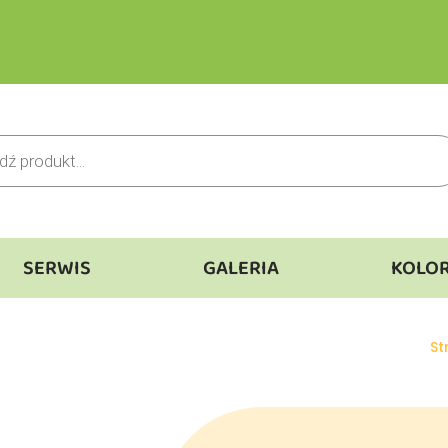
SERWIS
GALERIA
KOLO
Je
St