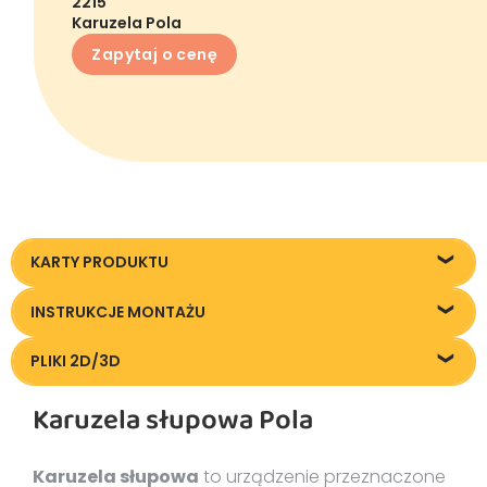
2215
Karuzela Pola
Zapytaj o cenę
KARTY PRODUKTU
2215_Karuzela-Pola_KT20200226
INSTRUKCJE MONTAŻU
Instrukcja montażu
PLIKI 2D/3D
Pliki DXF/DWG 2215
Karuzela słupowa Pola
Pliki FBX
Karuzela słupowa
to urządzenie przeznaczone