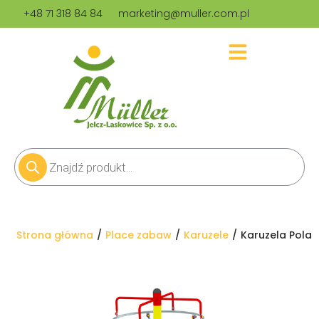
+48 71 318 84 84
marketing@muller.com.pl
Jesteś tutaj:
Strona główna
Place zabaw
Karuzele
Karuzela Pola