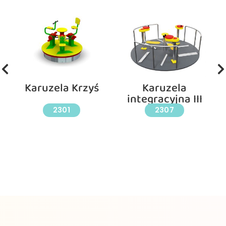
Karuzela Krzyś
Karuzela
integracyjna III
2301
2307