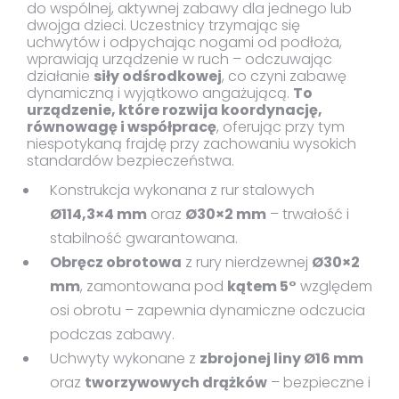
do wspólnej, aktywnej zabawy dla jednego lub
dwojga dzieci. Uczestnicy trzymając się
uchwytów i odpychając nogami od podłoża,
wprawiają urządzenie w ruch – odczuwając
działanie
siły odśrodkowej
, co czyni zabawę
dynamiczną i wyjątkowo angażującą.
To
urządzenie, które rozwija koordynację,
równowagę i współpracę
, oferując przy tym
niespotykaną frajdę przy zachowaniu wysokich
standardów bezpieczeństwa.
Konstrukcja wykonana z rur stalowych
Ø114,3×4 mm
oraz
Ø30×2 mm
– trwałość i
stabilność gwarantowana.
Obręcz obrotowa
z rury nierdzewnej
Ø30×2
mm
, zamontowana pod
kątem 5°
względem
osi obrotu – zapewnia dynamiczne odczucia
podczas zabawy.
Uchwyty wykonane z
zbrojonej liny Ø16 mm
oraz
tworzywowych drążków
– bezpieczne i