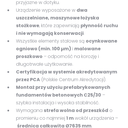
przyjazne w dotyku.
Urządzenie wyposażone w
dwa
uszczelniane, maszynowe łożyska
stożkowe
, które zapewniają
płynność ruchu
i nie wymagają konserwacji
.
Wszystkie elementy stalowe są
ocynkowane
ogniowo (min. 100 µm)
i
malowane
proszkowo
– odporność na korozję i
długotrwałe użytkowanie.
Certyfikacja w systemie akredytowanym
przez PCA
(Polskie Centrum Akredytacji).
Montaż przy użyciu prefabrykowanych
fundamentów betonowych C25/30
–
szybka instalacja i wysoka stabilność.
Wymagana
strefa wolna od przeszkód
o
promieniu co najmniej
1 m
wokół urządzenia –
średnica całkowita Ø7635 mm
.