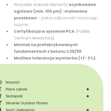
Wszystkie stalowe elementy
ocynkowane
ogniowo (min. 100 µm)
i
malowane
proszkowo
– pełna odporność na korozję i
zużycie.
Certyfikacja w systemie PCA
(Polskie
Centrum Akredytacji).
Montaż na prefabrykowanych
fundamentach z betonu C25/30
.
Możliwa tolerancja wymiarów (+/- 3%).
Nowości
+
Place zabaw
+
Skatepark
Siłownie Outdoor fitness
+
Sport i Rekreacja