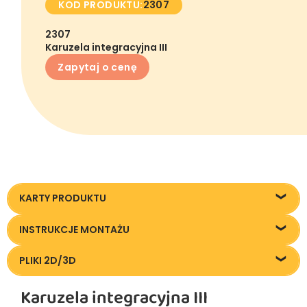
KOD PRODUKTU:
2307
2307
Karuzela integracyjna III
Zapytaj o cenę
KARTY PRODUKTU
2307_Karuzela-integracyjna-3-
INSTRUKCJE MONTAŻU
osobowa_KT20250918
2307_Karuzela-integracyjna-3-os_IM20250918
PLIKI 2D/3D
2307_Karuzela-integracyjna-3-
Karuzela integracyjna III
osobowa_20240709