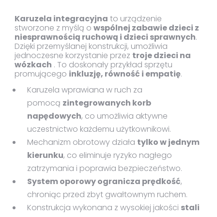
Karuzela integracyjna
to urządzenie
stworzone z myślą o
wspólnej zabawie dzieci z
niesprawnością ruchową i dzieci sprawnych
.
Dzięki przemyślanej konstrukcji, umożliwia
jednoczesne korzystanie przez
troje dzieci na
wózkach
. To doskonały przykład sprzętu
promującego
inkluzję, równość i empatię
.
Karuzela wprawiana w ruch za
pomocą
zintegrowanych korb
napędowych
, co umożliwia aktywne
uczestnictwo każdemu użytkownikowi.
Mechanizm obrotowy działa
tylko w jednym
kierunku
, co eliminuje ryzyko nagłego
zatrzymania i poprawia bezpieczeństwo.
System oporowy ogranicza prędkość
,
chroniąc przed zbyt gwałtownym ruchem.
Konstrukcja wykonana z wysokiej jakości
stali