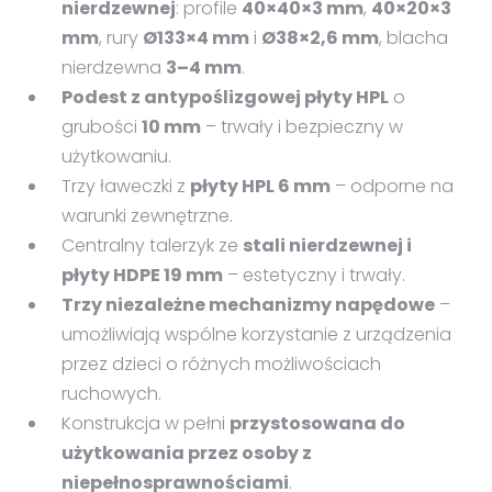
nierdzewnej
: profile
40×40×3 mm
,
40×20×3
mm
, rury
Ø133×4 mm
i
Ø38×2,6 mm
, blacha
nierdzewna
3–4 mm
.
Podest z antypoślizgowej płyty HPL
o
grubości
10 mm
– trwały i bezpieczny w
użytkowaniu.
Trzy ławeczki z
płyty HPL 6 mm
– odporne na
warunki zewnętrzne.
Centralny talerzyk ze
stali nierdzewnej i
płyty HDPE 19 mm
– estetyczny i trwały.
Trzy niezależne mechanizmy napędowe
–
umożliwiają wspólne korzystanie z urządzenia
przez dzieci o różnych możliwościach
ruchowych.
Konstrukcja w pełni
przystosowana do
użytkowania przez osoby z
niepełnosprawnościami
.