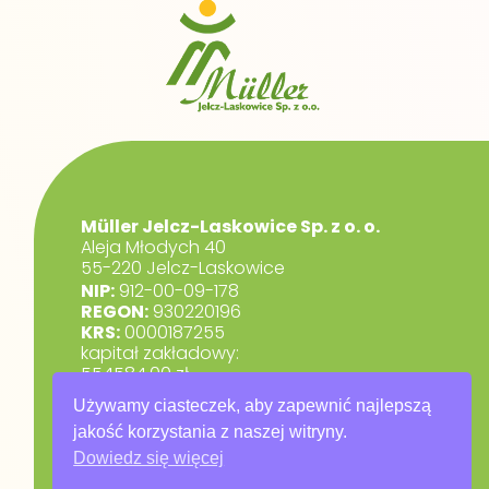
Müller Jelcz-Laskowice Sp. z o. o.
Aleja Młodych 40
55-220 Jelcz-Laskowice
NIP:
912-00-09-178
REGON:
930220196
KRS:
0000187255
kapitał zakładowy:
554584,00 zł.
marketing@muller.com.pl
Używamy ciasteczek, aby zapewnić najlepszą
+48 71 318 84 84
jakość korzystania z naszej witryny.
Dowiedz się więcej
RODO