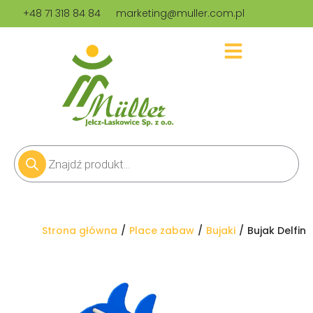
+48 71 318 84 84
marketing@muller.com.pl
Jesteś tutaj:
Strona główna
Place zabaw
Bujaki
Bujak Delfin