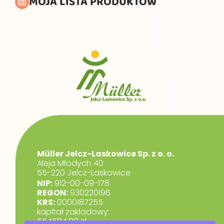
MOJA LISTA PRODUKTÓW
Müller Jelcz-Laskowice Sp. z o. o.
Aleja Młodych 40
55-220 Jelcz-Laskowice
NIP:
912-00-09-178
REGON:
930220196
KRS:
0000187255
kapitał zakładowy:
554584,00 zł.