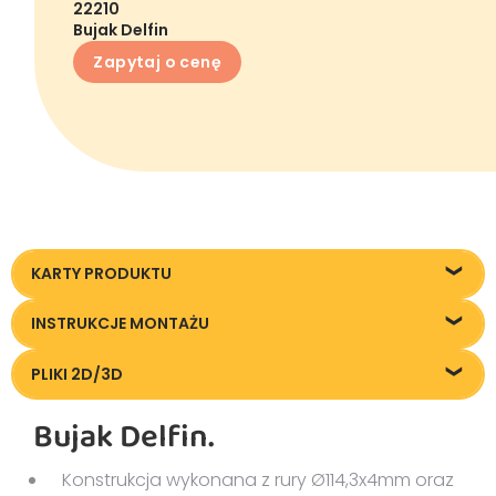
22210
Bujak Delfin
Zapytaj o cenę
KARTY PRODUKTU
22210_Bujak-Delfin_KT20200609
INSTRUKCJE MONTAŻU
Instrukcja montażu
PLIKI 2D/3D
Pliki DXF/DWG 22210
Bujak Delfin.
Pliki FBX
Pliki OBJ
Konstrukcja wykonana z rury Ø114,3x4mm oraz