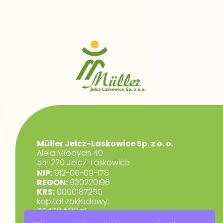
Müller Jelcz-Laskowice Sp. z o. o.
Aleja Młodych 40
55-220 Jelcz-Laskowice
NIP:
912-00-09-178
REGON:
930220196
KRS:
0000187255
kapitał zakładowy:
554584,00 zł.