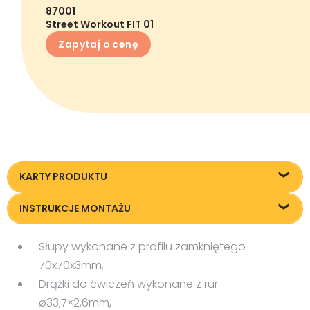
87001
Street Workout FIT 01
Zapytaj o cenę
KARTY PRODUKTU
Karta techniczna
INSTRUKCJE MONTAŻU
Instrukcja montażu
Słupy wykonane z profilu zamkniętego
70x70x3mm,
Drążki do ćwiczeń wykonane z rur
ø33,7×2,6mm,